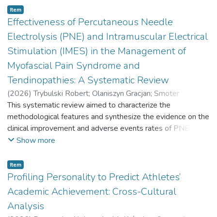
with long-term adaptation to speed-strength physical
Item
loads, using karate athletes as a model.
Effectiveness of Percutaneous Needle
Electrolysis (PNE) and Intramuscular Electrical
Stimulation (IMES) in the Management of
Myofascial Pain Syndrome and
Tendinopathies: A Systematic Review
(
2026
)
Trybulski Robert
;
Olaniszyn Gracjan
;
Smoter
Małgorzata
This systematic review aimed to characterize the
;
Bas Olha
;
Tyravska Oksana
;
Kuszewski Michał
;
Walicka-Cupry´s Katarzyna
methodological features and synthesize the evidence on the
;
Бас Ольга
;
Тиравська Оксана
clinical improvement and adverse events rates of PNE and
IMES in treating MPS and tendinopathies. Цей
Show more
систематичний огляд мав на меті охарактеризувати
методологічні особливості та синтезувати докази щодо
Item
клінічного покращення та частоти побічних ефектів,
Profiling Personality to Predict Athletes’
пов'язаних з ПНЕ та ІМЕС, при лікуванні
Academic Achievement: Cross-Cultural
мукополісопатозу та тендинопатій.
Analysis