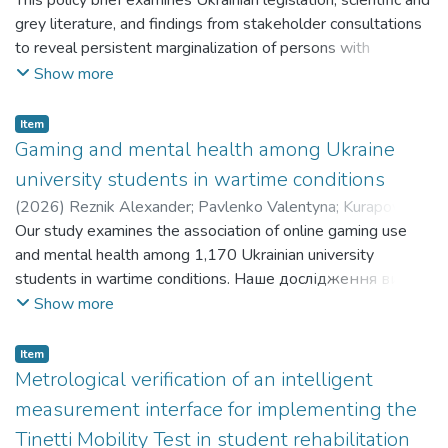
Skoropad Kateryna
This policy brief examines Ukrainian legislation, scientific and
;
Duchenko Anna
;
Wyss Kaspar
;
Prytherch Helen
grey literature, and findings from stakeholder consultations
;
Тимрук-Скоропад Катеринв
to reveal persistent marginalization of persons with
disabilities (PwD) and limited inclusion in education,
Show more
employment, and public life. У цьому аналітичному
документі розглядається українське законодавство,
Item
наукова та «сіра» література, а також висновки
Gaming and mental health among Ukraine
консультацій із зацікавленими сторонами, щоб
university students in wartime conditions
виявити постійну маргіналізацію осіб з інвалідністю та
(
2026
)
Reznik Alexander
;
Pavlenko Valentyna
;
Kurapov
їх обмежене включення до освіти, зайнятості та
Anton
Our study examines the association of online gaming use
;
Drozdov Alexander
;
Pavlova Iuliia
;
Korchakovaf
суспільного життя.
Nataliia
and mental health among 1,170 Ukrainian university
;
Isralowitz Richard
;
Павлова Юлія
students in wartime conditions. Наше дослідження вивчає
зв'язок між використанням онлайн-ігор та психічним
Show more
здоров'ям серед 1170 студентів українських
університетів у воєнних умовах.
Item
Metrological verification of an intelligent
measurement interface for implementing the
Tinetti Mobility Test in student rehabilitation