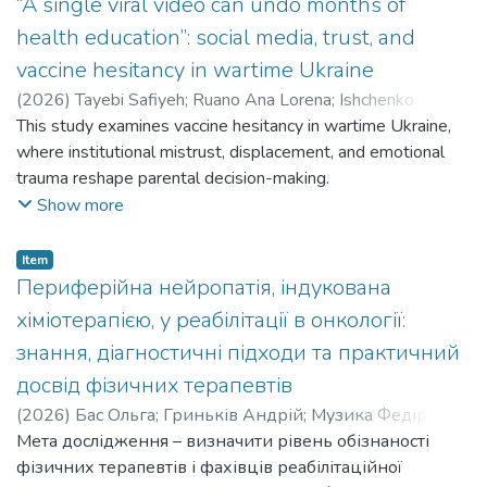
“A single viral video can undo months of
health education”: social media, trust, and
vaccine hesitancy in wartime Ukraine
(
2026
)
Tayebi Safiyeh
;
Ruano Ana Lorena
;
Ishchenko
Liudmyla
This study examines vaccine hesitancy in wartime Ukraine,
;
Lapii Fedir
;
Pavlova Iuliia
;
Korzh Oleski
;
Belousova
Olga
where institutional mistrust, displacement, and emotional
;
Haque Ubydul
;
Павлова Юлія
trauma reshape parental decision-making.
Це дослідження розглядає вагання щодо вакцинації в
Show more
Україні під час війни, де недовіра до установ,
переміщення та емоційна травма змінюють прийняття
Item
рішень батьками.
Периферійна нейропатія, індукована
хіміотерапією, у реабілітації в онкології:
знання, діагностичні підходи та практичний
досвід фізичних терапевтів
(
2026
)
Бас Ольга
;
Гриньків Андрій
;
Музика Федір
;
Гриньків Мирослава
Мета дослідження – визначити рівень обізнаності
;
Дуда Іванна
;
Bas Olha
;
Hrynkiv
Andrii
фізичних терапевтів і фахівців реабілітаційної
;
Muzyka Fedir
;
Hrynkiv Myroslava
;
Duda Ivanna