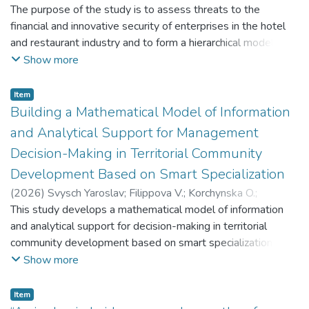
Homolska Viktoriia
The purpose of the study is to assess threats to the
;
Riabtsev Vasyl
;
Горняк Ольга
;
Батюк
Роман
financial and innovative security of enterprises in the hotel
;
Сеник Петро
;
Гомольська Вікторія
;
Рябцев
Василь
and restaurant industry and to form a hierarchical model of
;
Соловйов Валерій
their relationships to determine the priority of managerial
Show more
response.
Метою дослідження є оцінка загроз фінансовій та
Item
інноваційній безпеці підприємств готельно-
Building a Mathematical Model of Information
ресторанної галузі та формування ієрархічної моделі
and Analytical Support for Management
їхніх взаємозв’язків для визначення пріоритетності
Decision-Making in Territorial Community
управлінського реагування.
Development Based on Smart Specialization
(
2026
)
Svysch Yaroslav
;
Filippova V.
;
Korchynska O.
;
Kolesnikova K.
This study develops a mathematical model of information
;
Motornyi V.
;
Kostyuk S.
;
Свищ Ярослав
;
Філіппова В.
and analytical support for decision-making in territorial
;
Корчинська О.
;
Колеснікова К.
;
Моторний
В.
community development based on smart specialization. This
;
Костюк С.
study develops a mathematical model of information and
Show more
analytical support for decision-making in territorial
community development based on smart specialization.
Item