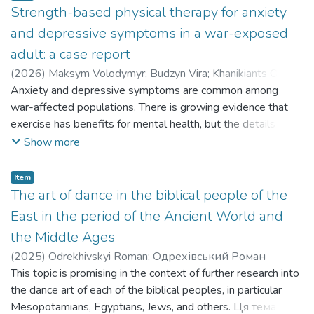
психологічний конструкт, який охоплює афективні та
Strength-based physical therapy for anxiety
когнітивні аспекти стосунків людини з природою, став
and depressive symptoms in a war-exposed
центральною змінною, що викликає інтерес у
adult: a case report
літературі з екологічної психології.
(
2026
)
Maksym Volodymyr
;
Budzyn Vira
;
Khanikiants Olena
;
Максим Володимир
Anxiety and depressive symptoms are common among
;
Будзин Віра
;
Ханікіянц Олена
war-affected populations. There is growing evidence that
exercise has benefits for mental health, but the details of
practical implementation are often poorly understood.
Show more
Тривога та депресивні симптоми поширені серед
населення, яке зазнало впливу війни. Силові вправи
Item
демонструють дедалі більше доказів впливу на
The art of dance in the biblical people of the
психічне здоров'я, але деталі практичного
East in the period of the Ancient World and
впровадження часто недостатньо висвітлюються.
the Middle Ages
(
2025
)
Odrekhivskyi Roman
;
Одрехівський Роман
This topic is promising in the context of further research into
the dance art of each of the biblical peoples, in particular
Mesopotamians, Egyptians, Jews, and others. Ця тема є