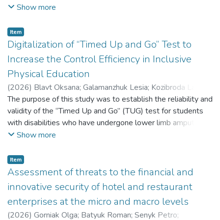
перспективною в контексті подальших досліджень
Show more
танцювального мистецтва кожного з біблійних
народів, зокрема месопотамійців, єгиптян, євреїв та
Item
інших.
Digitalization of “Timed Up and Go” Test to
Increase the Control Efficiency in Inclusive
Physical Education
(
2026
)
Blavt Oksana
;
Galamanzhuk Lesia
;
Kozibroda Larysa
;
Banakh Volodymyr
The purpose of this study was to establish the reliability and
;
Faidevych Volodymyr
;
Holub Viktor
;
Stadnyk Volodymyr
validity of the “Timed Up and Go” (TUG) test for students
;
Козіброда Лариса
with disabilities who have undergone lower limb amputation
using an intelligent software-controlled hardware complex
Show more
in inclusive physical education. Мета дослідження –
установлення рівня надійності та валідності тесту
Item
«Встань та іди» для студентів з інвалідністю з
Аssessment of threats to the financial and
ампутацією нижньої кінцівки з використанням
innovative security of hotel and restaurant
інтелектуального програмно-керованого апаратного
enterprises at the micro and macro levels
комплексу у процесі інклюзивного фізичного
(
2026
)
Gorniak Olga
;
Batyuk Roman
;
Senyk Petro
;
виховання.