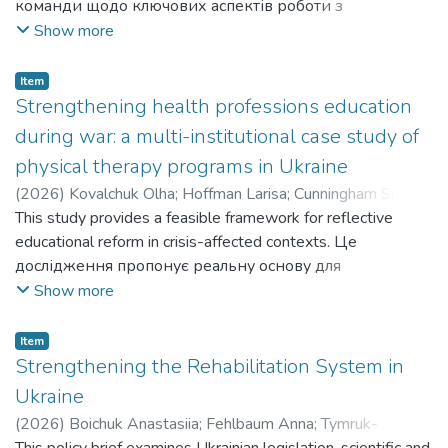
команди щодо ключових аспектів роботи з
онкологічними пацієнтами на етапі хіміотерапії,
Show more
акцентуючи увагу на
розумінні патогенезу ПНІХ, володінні валідованими
Item
методами реабілітаційного обстеження,
Strengthening health professions education
ідентифікувати основні бар’єри в роботі й оцінити
during war: a multi-institutional case study of
готовність до підвищення кваліфікації.
physical therapy programs in Ukraine
Purpose. The aim of the study was to assess the level of
(
2026
)
Kovalchuk Olha
;
Hoffman Larisa
;
Cunningham Shala
;
awareness and knowledge of physical therapists and
Tymruk-Skoropad Kateryna
This study provides a feasible framework for reflective
;
Lazarieva Olena
;
Rokoshevska
rehabilitation team members regarding chemotherapy-
Vira
educational reform in crisis-affected contexts. Це
;
Odynets Tetiana
;
Baryshok Tetyana
;
Kolisnyk Yaryna
;
induced peripheral neuropathy, to identify key barriers to
Tsizh Lyubov
дослідження пропонує реальну основу для
;
Zharova Irina
;
Dereka Tetiana
;
Lowe Rachael
;
effective clinical practice, and to evaluate readiness for
Тимрук-Скоропад Катерина
рефлексивної освітньої реформи в умовах кризи.
Show more
continuing professional development in the field of oncology
rehabilitation in Ukraine
Item
Strengthening the Rehabilitation System in
Ukraine
(
2026
)
Boichuk Anastasiia
;
Fehlbaum Anna
;
Tymruk-