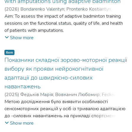
with amputations using adaptive badminton
(
2026
)
Bondarenko Valentyn
;
Prontenko Kostiantyn
;
Bykova Hanna
Aim: To assess the impact of adaptive badminton training
;
Chernikov Anton
;
Sidelnikov Ihor
;
Kozibroda
Larysa
sessions on the functional status, quality of life, and health
;
Herasymenko Oleksandr
;
Козіброда Лариса
of patients with amputations.
Мета: Оцінити вплив адаптивних тренувань з
Show more
бадмінтону на функціональний стан, якість життя та
здоров'я пацієнтів з ампутаціями.
Item
Показники складної зорово-моторної реакції
вибору як прояви нейрокогнітивної
адаптації до швидкісно-силових
навантажень
(
2025
)
Федьків Марія
;
Вовканич Любомир
;
Fedkiv
Mariia
Метою дослідження було виявити особливості
;
Vovkanych Liubomyr
сенсомоторних реакцій у осіб із тривалою адаптацією
до -силових навантажень на прикладі спортсменів-
каратистів. The aim of this study was to identify the
Show more
specific features of sensorimotor reactions in individuals