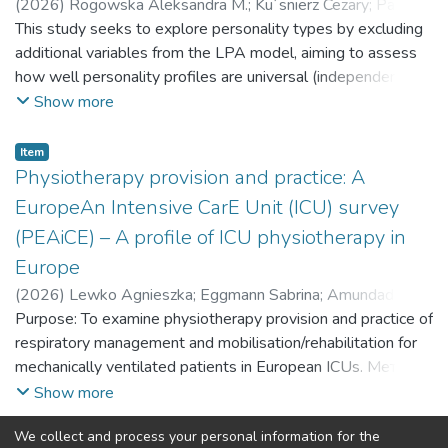
(
2026
)
Rogowska Aleksandra M.
;
Ku´snierz Cezary
;
Pavlova
Iuliia
This study seeks to explore personality types by excluding
;
Роговська Александра М.
;
Куснєж Цезарій
;
Павлова Юлія
additional variables from the LPA model, aiming to assess
how well personality profiles are universal (independent of
gender and cultural context) and can predict academic
Show more
achievement in student athletes. Це дослідження має на
меті дослідити типи особистості, виключаючи
Item
додаткові змінні з моделі LPA, з метою оцінити,
Physiotherapy provision and practice: A
наскільки профілі особистості є універсальними
EuropeAn Intensive CarE Unit (ICU) survey
(незалежно від статі та культурного контексту) та
(PEAiCE) – A profile of ICU physiotherapy in
можуть передбачати академічні досягнення студентів-
Europe
спортсменів.
(
2026
)
Lewko Agnieszka
;
Eggmann Sabrina
;
Amundad´ottir
Ol´of Ragna
Purpose: To examine physiotherapy provision and practice of
;
Tymruk-Skoropad Kateryna
;
Тимрук-
Скоропад Катерина
respiratory management and mobilisation/rehabilitation for
mechanically ventilated patients in European ICUs. Мета:
Вивчити надання фізіотерапевтичних послуг та
Show more
практику респіраторного контролю та мобілізації/
We collect and process your personal information for the
реабілітації для пацієнтів на штучній вентиляції легень
(current)
«
1
2
3
4
5
...
37
»