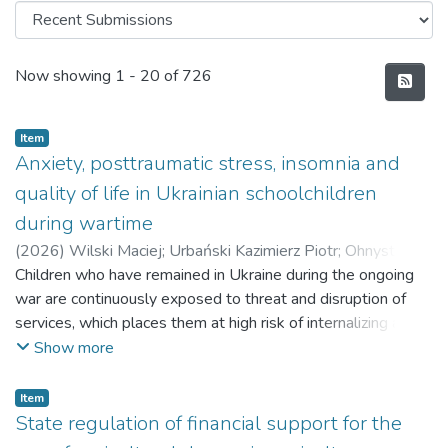
Recent Submissions
Now showing
1 - 20 of 726
Item
Anxiety, posttraumatic stress, insomnia and
quality of life in Ukrainian schoolchildren
during wartime
(
2026
)
Wilski Maciej
;
Urbański Kazimierz Piotr
;
Ohnystyi
Andrii
Children who have remained in Ukraine during the ongoing
;
Naumchuk Volodymyr
;
Nadolska Anna
;
Pavlova Iuliia
;
Павлова Юлія
war are continuously exposed to threat and disruption of
services, which places them at high risk of internalizing and
trauma-related symptoms. Діти, які залишилися в Україні
Show more
під час війни, постійно зазнають загроз та перебоїв у
наданні послуг, що наражає їх на високий ризик
Item
інтерналізації та симптомів, пов’язаних із травмою.
State regulation of financial support for the