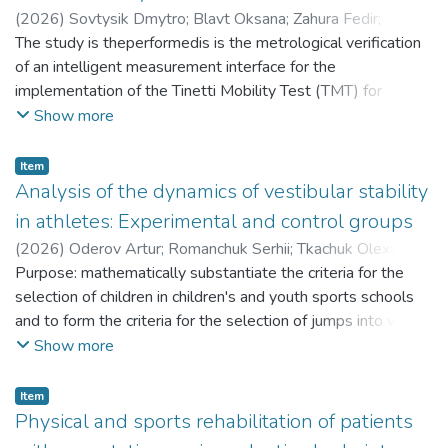
(
2026
)
Sovtysik Dmytro
;
Blavt Oksana
;
Zahura Fedir
;
Naumchuk Volodymyr
The study is theperformedis is the metrological verification
;
Huska Mykhaylo
;
Herasymenko
Oleksandr
of an intelligent measurement interface for the
;
Helzhynska Tetiana
;
Shanta Ivan
;
Загура Федір
implementation of the Tinetti Mobility Test (TMT) for
students with disabilities resulting from blast TBI. Метою
Show more
дослідження є метрологічна перевірка
інтелектуального вимірювального інтерфейсу для
Item
впровадження тесту мобільності Тінетті (TMT) для
Analysis of the dynamics of vestibular stability
студентів з інвалідністю, спричиненою вибуховою
in athletes: Experimental and control groups
черепно-мозковою травмою.
(
2026
)
Oderov Artur
;
Romanchuk Serhii
;
Tkachuk Olexandr
;
Shljamar Ihor
Purpose: mathematically substantiate the criteria for the
;
Bezkorovainyi Dmytro
;
Ponomarov Viktor
;
Ishchenko Yevhen
selection of children in children's and youth sports schools
;
Meleshenko Oleh
;
Nebozhuk Oleh
;
Vorontsov Oleksandr
and to form the criteria for the selection of jumps into water
;
Dunets-Lesko Antonina
;
Abramenko
Oleh
at the stage of initial training.
;
Dmytro Homan
;
Дунець-Лесько Антоніна
Show more
Мета: математично обґрунтувати критерії відбору
дітей до дитячо-юнацьких спортивних шкіл та
Item
сформувати критерії відбору стрибків у воду на етапі
Physical and sports rehabilitation of patients
початкової підготовки.