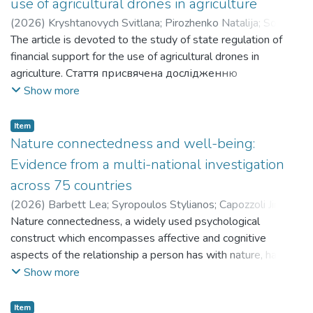
use of agricultural drones in agriculture
(
2026
)
Kryshtanovych Svitlana
;
Pirozhenko Natalija
;
Sokolik
Larysa
The article is devoted to the study of state regulation of
;
Kotsiurba Olha
;
Khavarivskyi Ustym
;
Tarnavskyi
Mykhailo
financial support for the use of agricultural drones in
;
Криштанович Світлана
;
Піроженко Наталія
;
Соколік Лариса
agriculture. Стаття присвячена дослідженню
;
Коцюрба Ольга
;
Хаварівський Устим
;
Тарнавський Михайло
державного регулювання фінансової підтримки
Show more
використання сільськогосподарських дронів у
сільському господарстві.
Item
Nature connectedness and well-being:
Evidence from a multi-national investigation
across 75 countries
(
2026
)
Barbett Lea
;
Syropoulos Stylianos
;
Capozzoli Jin
;
Bodnar Ivanna
Nature connectedness, a widely used psychological
;
Pavlova Yuliia
;
Боднар Іванна
;
Павлова
Юлія
construct which encompasses affective and cognitive
aspects of the relationship a person has with nature, has
become a central variable of interest in environmental
Show more
psychology literature.
Зв'язок з природою, широко використовуваний
Item