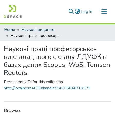
(current)
Log In
Communities & Collections
Home
Наукові видання
All of DSpace
Наукові праці професорсько-викладацького складу ЛДУФК в базах даних Scopus, WoS, Tomson Reuters
Statistics
Наукові праці професорсько-
викладацького складу ЛДУФК в
базах даних Scopus, WoS, Tomson
Reuters
Permanent URI for this collection
http://localhost:4000/handle/34606048/10379
Browse