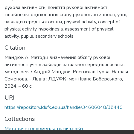
рухова активність
,
поняття рухової активності
,
гіпокінезія
,
оцінювання стану рухової активності
,
учні
,
заклади середньої освіти
,
physical activity
,
concept of
physical activity
,
hypokinesia
,
assessment of physical
activity
,
pupils
,
secondary schools
Citation
Мандюк А. Методи визначення обсягу рухової
активності учнів закладів загальної середньої освіти :
метод. рек. / Андрій Мандюк, Ростислав Турка, Наталія
Семенова. – Львів : ЛДУФК імені Івана Боберського,
2024. – 60 с.
URI
https://repository.ldufk.edu.ua/handle/34606048/38440
Collections
Методичні рекомендації, вказівки