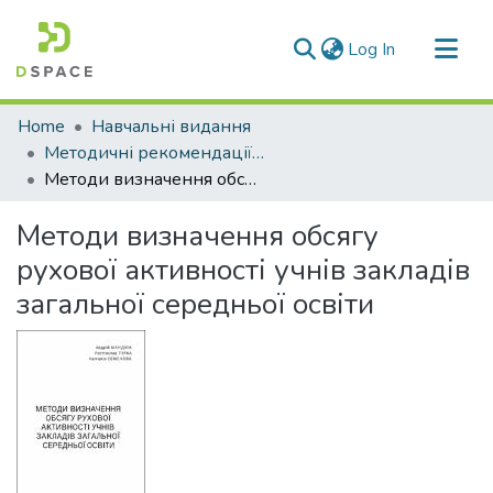
(current)
Log In
Communities & Collections
Home
Навчальні видання
All of DSpace
Методичні рекомендації, вказівки
Методи визначення обсягу рухової активності учнів закладів загальної середньої освіти
Statistics
Методи визначення обсягу
рухової активності учнів закладів
загальної середньої освіти