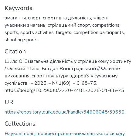
Keywords
змагання
,
спорт
,
спортивна діяльність
,
мішені
,
учасники змагань
,
стрілецький спорт
,
competitions
,
sports
,
sports activities
,
targets
,
competition participants
,
shooting sports.
Citation
Шило О. Змагальна діяльність у стрілецькому хортингу
/ Олексій Шило, Богдан Виноградський // Фізичне
виховання, спорт і культура здоров’я у сучасному
суспільстві. – 2025. – № 1(69). – С. 68–75.
https://doi.org/10.29038/2220-7481-2025-01-68-75
URI
https://repository.ldufk.edu.ua/handle/34606048/39630
Collections
Наукові праці професорсько-викладацького складу