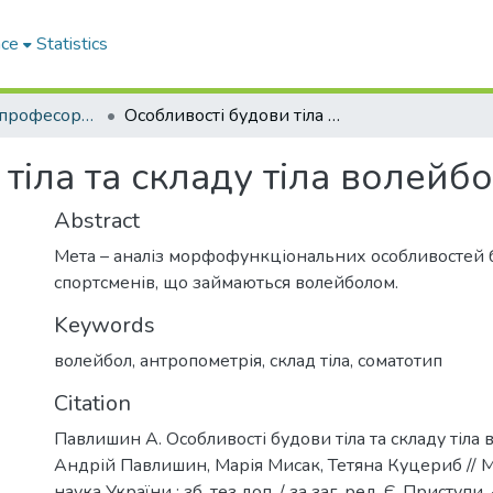
ace
Statistics
Наукові праці професорсько-викладацького складу ЛДУФК
Особливості будови тіла та складу тіла волейболістів
тіла та складу тіла волейбо
Abstract
Мета – аналіз морфофункціональних особливостей б
спортсменів, що займаються волейболом.
Keywords
волейбол
,
антропометрія
,
склад тіла
,
соматотип
Citation
Павлишин А. Особливості будови тіла та складу тіла в
Андрій Павлишин, Марія Мисак, Тетяна Куцериб // 
наука України : зб. тез доп. / за заг. ред. Є. Приступи. 