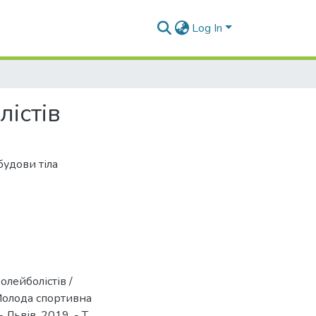
Log In
лістів
удови тіла
олейболістів /
Молода спортивна
- Львів, 2019. - Т.