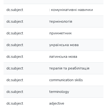
dc.subject
: комунікативні навички
dc.subject
термінологія
dc.subject
прикметник
dc.subject
українська мова
dc.subject
латинська мова
dc.subject
терапія та реабілітація
dc.subject
communication skills
dc.subject
terminology
dc.subject
adjective