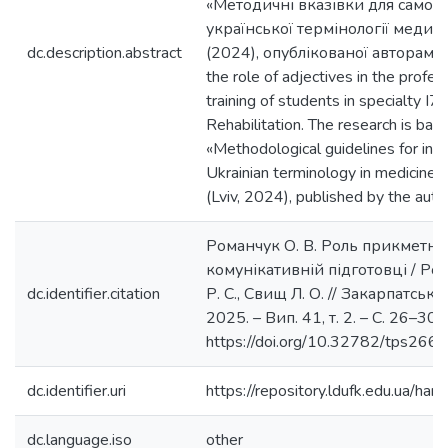
«Методичні вказівки для самос
української термінології медици
dc.description.abstract
(2024), опублікованої авторами. 
the role of adjectives in the profe
training of students in specialty I7
Rehabilitation. The research is ba
«Methodological guidelines for in
Ukrainian terminology in medicine a
(Lviv, 2024), published by the auth
Романчук О. В. Роль прикметни
комунікативній підготовці / Ром
dc.identifier.citation
Р. С., Свищ Л. О. // Закарпатські ф
2025. – Вип. 41, т. 2. – С. 26–30.
https://doi.org/10.32782/tps26
dc.identifier.uri
https://repository.ldufk.edu.ua/
dc.language.iso
other