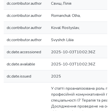
dc.contributor.author
Свищ Лілія
dc.contributor.author
Romanchuk Olha,
dc.contributor.author
Koval Rostyslav,
dc.contributor.author
Svyshch Liliia
dc.date.accessioned
2025-10-03T10:02:36Z
dc.date.available
2025-10-03T10:02:36Z
dc.date.issued
2025
У статті проаналізована роль п
професійній комунікативній під
спеціальності І7 Терапія та реабі
Дослідження проведене на осн