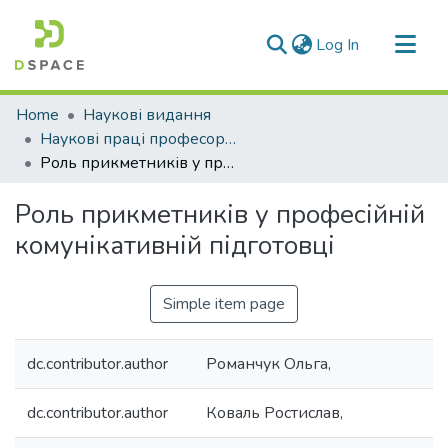
(current)
Log In
Communities & Collections
Home
Наукові видання
All of DSpace
Наукові праці професорсько-викладацького складу ЛДУФК
Роль прикметників у професійній комунікативній підготовці
Statistics
Роль прикметників у професійній
комунікативній підготовці
Simple item page
dc.contributor.author
Романчук Ольга,
dc.contributor.author
Коваль Ростислав,