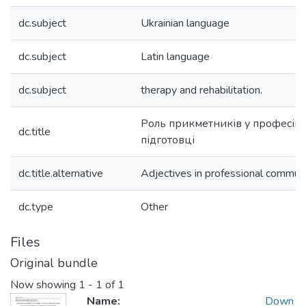
dc.subject
Ukrainian language
dc.subject
Latin language
dc.subject
therapy and rehabilitation.
Роль прикметників у професійн
dc.title
підготовці
dc.title.alternative
Аdjectives in professional communi
dc.type
Other
Files
Original bundle
Now showing
1 - 1 of 1
Name:
Down