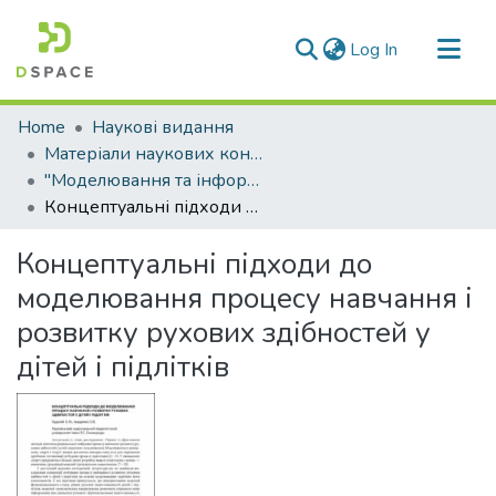
(current)
Log In
Communities & Collections
Home
Наукові видання
All of DSpace
Матеріали наукових конференцій
"Моделювання та інформаційні технології у фізичному вихованні і спорті"
Statistics
Концептуальні підходи до моделювання процесу навчання і розвитку рухових здібностей у дітей і підлітків
Концептуальні підходи до
моделювання процесу навчання і
розвитку рухових здібностей у
дітей і підлітків