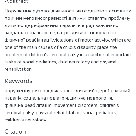
Abstract
Порушення рухової діяльності, які є однією з основних
причин неповносправності дитини, ставлять проблему
дитячих церебральних паралічів в ряд важливих
завдань соціальної педіатрії, дитячої неврології і
фізичної реабілітації.Violations of motor activity, which are
one of the main causes of a child's disability, place the
problem of children's cerebral palsy in a number of important
tasks of social pediatrics, child neurology and physical
rehabilitation.
Keywords
порушення рухової діяльності
,
дитячий церебральний
параліч
,
соціальна педіатрія
,
дитяча неврологія
,
фізична реабілітація
,
movement disorders
,
children's
cerebral palsy
,
physical rehabilitation
,
social pediatrics
,
children's neurology
Citation