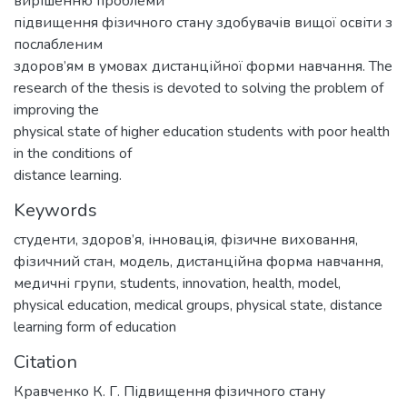
вирішенню проблеми
підвищення фізичного стану здобувачів вищої освіти з
послабленим
здоров’ям в умовах дистанційної форми навчання. The
research of the thesis is devoted to solving the problem of
improving the
physical state of higher education students with poor health
in the conditions of
distance learning.
Keywords
студенти
,
здоров’я
,
інновація
,
фізичне виховання
,
фізичний стан
,
модель
,
дистанційна форма навчання
,
медичні групи
,
students
,
innovation
,
health
,
model
,
physical education
,
medical groups
,
physical state
,
distance
learning form of education
Citation
Кравченко К. Г. Підвищення фізичного стану