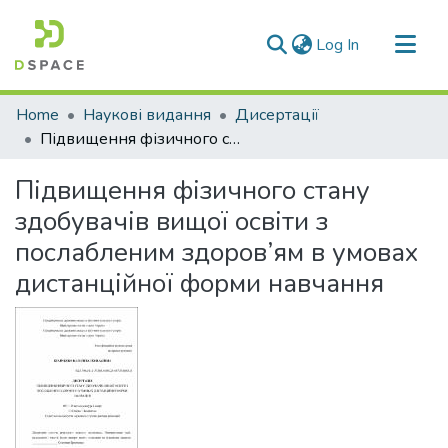
(current)
Log In
Communities & Collections
Home
Наукові видання
Дисертації
All of DSpace
Підвищення фізичного стану здобувачів вищої освіти з послабленим здоров’ям в умовах дистанційної форми навчання
Statistics
Підвищення фізичного стану
здобувачів вищої освіти з
послабленим здоров’ям в умовах
дистанційної форми навчання