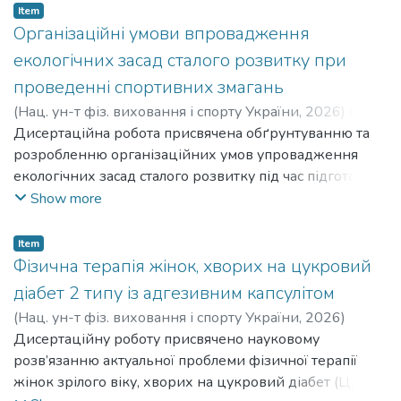
involvement of student youth in physical activity under
Item
martial law.
Організаційні умови впровадження
екологічних засад сталого розвитку при
проведенні спортивних змагань
(
Нац. ун-т фіз. виховання і спорту України
,
2026
)
Ши
Шенвень
Дисертаційна робота присвячена обґрунтуванню та
;
Shy Shenven
розробленню організаційних умов упровадження
екологічних засад сталого розвитку під час підготовки
та проведення спортивних змагань.The dissertation is
Show more
devoted to the justification and development of
organizational conditions for the implementation of
Item
environmental principles of sustainable development during
Фізична терапія жінок, хворих на цукровий
the preparation and holding of sports competitions.
діабет 2 типу із адгезивним капсулітом
(
Нац. ун-т фіз. виховання і спорту України
,
2026
)
Орленко Євген Ігорович
Дисертаційну роботу присвячено науковому
;
Orlenko Yevhen Ihorovych
розв’язанню актуальної проблеми фізичної терапії
жінок зрілого віку, хворих на цукровий діабет (ЦД) 2