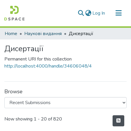
(current)
Log In
Communities & Collections
Home
Наукові видання
Дисертації
All of DSpace
Дисертації
Statistics
Permanent URI for this collection
http://localhost:4000/handle/34606048/4
Browse
Recent Submissions
Now showing
1 - 20 of 820