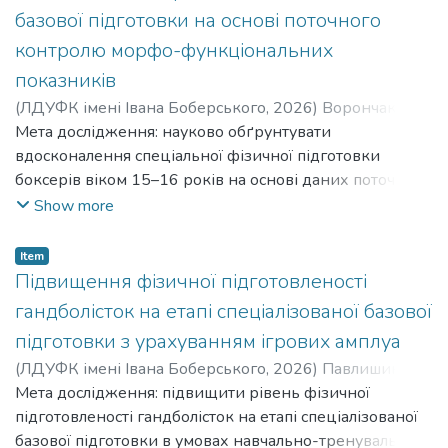
базової підготовки на основі поточного
контролю морфо-функціональних
показників
(
ЛДУФК імені Івана Боберського
,
2026
)
Ворончак
Микола Тарасович
Мета дослідження: науково обґрунтувати
;
Voronchak Mykola Tarasovych
вдосконалення спеціальної фізичної підготовки
боксерів віком 15–16 років на основі даних поточного
контролю їх морфофункціонального стану для
Show more
підвищення ефективності
навчально-тренувального процесу. The purpose of the
Item
study: to scientifically substantiate the improvement of
Підвищення фізичної підготовленості
special physical training of boxers aged 15–16 years based
гандболісток на етапі спеціалізованої базової
on data from the current monitoring of their
підготовки з урахуванням ігрових амплуа
morphofunctional state to increase the effectiveness of the
(
ЛДУФК імені Івана Боберського
,
2026
)
Павлишин
educational and training process.
Андрій Васильович
Мета дослідження: підвищити рівень фізичної
;
Pavlyshyn Andrii Vasylovych
підготовленості гандболісток на етапі спеціалізованої
базової підготовки в умовах навчально-тренувального