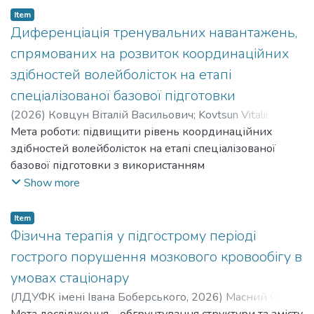
Item
Диференціація тренувальних навантажень,
спрямованих на розвиток координаційних
здібностей волейболісток на етапі
спеціалізованої базової підготовки
(
2026
)
Ковцун Віталій Васильович
;
Kovtsun Vitalii
Vasylovych
Мета роботи: підвищити рівень координаційних
здібностей волейболісток на етапі спеціалізованої
базової підготовки з використанням
диференційованого підходу. The purpose of the work:
Show more
to increase the level of coordination abilities of volleyball
players at the stage of specialized basic training using a
Item
differentiated approach.
Фізична терапія у підгострому періоді
гострого порушення мозкового кровообігу в
умовах стаціонару
(
ЛДУФК імені Івана Боберського
,
2026
)
Масний Олег