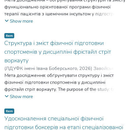
Олегович
Мета дослідження – обгрунтування структури та змісту
;
Masnyi Oleh Olehovych
функціонально орієнтованої програми фізичної
терапії пацієнтів з ішемічним інсультом у підгострому
періоді в умовах стаціонару та визначення її
Show more
ефективності. The purpose of the study is to substantiate
the structure and content of a functionally oriented physical
Item
therapy program for patients with ischemic stroke in the
Структура і зміст фізичної підготовки
subacute period in a hospital setting and to determine its
спортсменів у дисципліні фрістайл стріт
effectiveness.
воркауту
(
ЛДУФК імені Івана Боберського
,
2026
)
Завойський
Ілля Адріанович
Мета дослідження: обґрунтувати структуру і зміст
;
Zavoiskyi Illia Adrianovych
фізичної підготовки спортсменів у дисципліні
фрістайл стріт воркауту. The purpose of the study: to
substantiate the structure and content of the physical
Show more
training of athletes in the discipline of freestyle street
workout.
Item
Удосконалення спеціальної фізичної
підготовки боксерів на етапі спеціалізованої