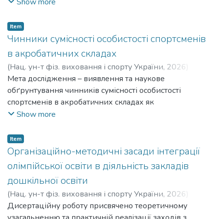
типу з адгезивним капсулітом. The dissertation is
Show more
devoted to the scientific solution of the current problem of
physical therapy of mature women with type 2 diabetes
Item
mellitus (DM) and adhesive capsulitis.
Чинники сумісності особистості спортсменів
в акробатичних складах
(
Нац. ун-т фіз. виховання і спорту України
,
2026
)
Максимов Станіслав Дмитрович
Мета дослідження – виявлення та наукове
;
Maksymov Stanislav
Dmytrovych
обґрунтування чинників сумісності особистості
спортсменів в акробатичних складах як
багатовимірного процесу організації спільної
Show more
діяльності. The purpose of the study is to identify and
scientifically substantiate the factors of personality
Item
compatibility of athletes in acrobatic formations as a
Організаційно-методичні засади інтеграції
multidimensional process of organizing joint activities.
олімпійської освіти в діяльність закладів
дошкільної освіти
(
Нац. ун-т фіз. виховання і спорту України
,
2026
)
Лимаренко Наталія Петрівна
Дисертаційну роботу присвячено теоретичному
;
Lymarenko Nataliia
Petrivna
узагальненню та практичній реалізації заходів з