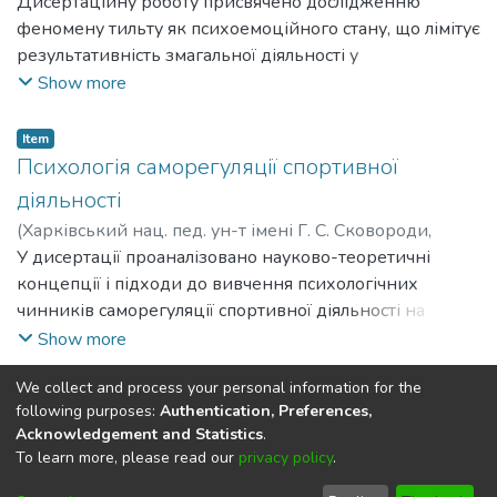
Скалозуб Андрій Володимирович
Дисертаційну роботу присвячено дослідженню
;
Skalozub Andrii
Volodymyrovych
феномену тильту як психоемоційного стану, що лімітує
результативність змагальної діяльності у
кіберспорті.The dissertation is devoted to the study of the
Show more
tilt phenomenon as a psycho-emotional state that limits the
effectiveness of competitive activity in e-sports.
Item
Психологія саморегуляції спортивної
діяльності
(
Харківський нац. пед. ун-т імені Г. С. Сковороди
,
2026
У дисертації проаналізовано науково-теоретичні
)
Гах Роман Васильович
;
Hakh Roman Vasylovych
концепції і підходи до вивчення психологічних
чинників саморегуляції спортивної діяльності на
різних етапах професіогенезу спортсменів. The
Show more
dissertation analyzes scientific and theoretical concepts and
We collect and process your personal information for the
approaches to studying psychological factors of self-
(current)
«
1
2
3
4
5
...
41
»
following purposes:
Authentication, Preferences,
regulation of sports activities at different stages of athletes'
Acknowledgement and Statistics
.
professional development.
To learn more, please read our
privacy policy
.
DSpace software
copyright © 2002-2026
LYRASIS
Cookie
Privacy
End User
Send