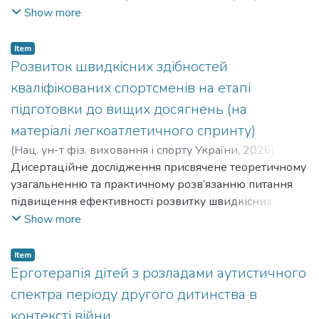
процесу з застосуванням диференціації навантажень
Show more
за ігровими амплуа. The purpose of the study: to increase
the level of physical fitness of female handball players at
Item
the stage of specialized basic training in the conditions of
Розвиток швидкісних здібностей
the educational and training process using differentiation of
кваліфікованих спортсменів на етапі
loads by playing roles.
підготовки до вищих досягнень (на
матеріалі легкоатлетичного спринту)
(
Нац. ун-т фіз. виховання і спорту України
,
2026
)
Чжан
Фенмін
Дисертаційне дослідження присвячене теоретичному
;
Chzhan Fenmin
узагальненню та практичному розв’язанню питання
підвищення ефективності розвитку швидкісних
здібностей кваліфікованих спринтерів на основі
Show more
використання
засобів пліометричного тренування. The dissertation
Item
research is devoted to the theoretical generalization and
Ерготерапія дітей з розладами аутистичного
practical solution of the issue of increasing the efficiency of
спектра періоду другого дитинства в
the development of speed abilities of qualified sprinters
контексті війни