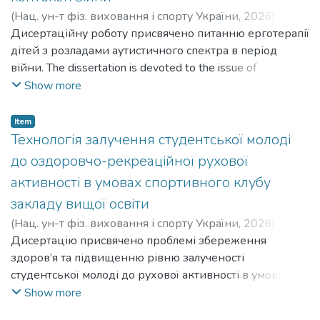
based on the use of plyometric training tools.
(
Нац. ун-т фіз. виховання і спорту України
,
2026
)
Виноградова Маргарита Сергіївна
Дисертаційну роботу присвячено питанню ерготерапії
;
Vynohradova
Marharyta Serhiivna
дітей з розладами аутистичного спектра в період
війни. The dissertation is devoted to the issue of
occupational therapy for children with autism spectrum
Show more
disorders during the war.
Item
Технологія залучення студентської молоді
до оздоровчо-рекреаційної рухової
активності в умовах спортивного клубу
закладу вищої освіти
(
Нац. ун-т фіз. виховання і спорту України
,
2026
)
Степанюк Вадим Володимирович
Дисертацію присвячено проблемі збереження
;
Stepaniuk Vadym
Volodymyrovych
здоров’я та підвищенню рівню залученості
студентської молоді до рухової активності в умовах
воєнного стану. The dissertation is devoted to the
Show more
problem of preserving health and increasing the level of