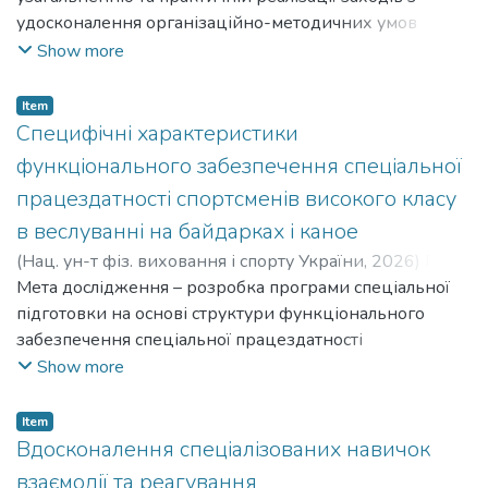
удосконалення організаційно-методичних умов
упровадження елементів олімпійської освіти в освітній
Show more
простір закладів
дошкільної освіти України. The dissertation work is
Item
devoted to the theoretical generalization and practical
Специфічні характеристики
implementation of measures to improve the organizational
функціонального забезпечення спеціальної
and methodological conditions for the introduction of
працездатності спортсменів високого класу
elements of Olympic education into the educational space of
в веслуванні на байдарках і каное
preschool educational institutions in Ukraine.
(
Нац. ун-т фіз. виховання і спорту України
,
2026
)
Го
Женхао
Мета дослідження – розробка програми спеціальної
;
Ho Zhenkhao
підготовки на основі структури функціонального
забезпечення спеціальної працездатності
веслувальників на каное високої кваліфікації з
Show more
урахуванням їх дистанційної
спеціалізації. The purpose of the study is to develop a
Item
special training program based on the structure of functional
Вдосконалення спеціалізованих навичок
support for special working capacity of highly qualified
взаємодії та реагування