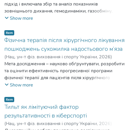
підхід і включала збір та аналіз показників
зовнішнього дихання, гемодинаміки, газообміну,
поетапного масопереносу кисню, біохімічних
Show more
показників під час модуляції
навантаження різної тривалості та інтенсивності. The
Item
research methodology involved an integrated approach and
Фізична терапія після хірургічного лікування
included the collection and analysis of indicators of external
пошкоджень сухожилка надостьового м’яза
respiration, hemodynamics, gas exchange, staged oxygen
(
Нац. ун-т фіз. виховання і спорту України
,
2026
)
mass transfer, and biochemical indicators during load
Веремій Артем Олегович
Мета дослідження – науково обґрунтувати, розробити
;
Veremii Artem Olehovych
modulation of various durations and intensities.
та оцінити ефективність прогресивної програми
фізичної терапії для пацієнтів після хірургічного
лікування сухожилка надостьового м’яза задля
Show more
покращення їх функціонального стану, активності та
участі. The aim of the study is to scientifically substantiate,
Item
develop and evaluate the effectiveness of a progressive
Тильт як лімітуючий фактор
physical therapy program for patients after surgical
результативності в кіберспорті
treatment of the supraspinatus tendon to improve their
(
Нац. ун-т фіз. виховання і спорту України
,
2026
)
functional status, activity and participation.