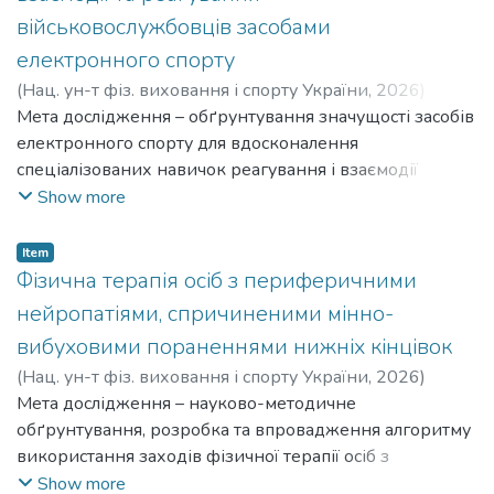
canoeists, taking into account their distance specialization.
військовослужбовців засобами
електронного спорту
(
Нац. ун-т фіз. виховання і спорту України
,
2026
)
Давидов Денис Михайлович
Мета дослідження – обґрунтування значущості засобів
;
Davydov Denys
Mykhailovych
електронного спорту для вдосконалення
спеціалізованих навичок реагування і взаємодії
військовослужбовців та довести ефективність їх
Show more
використання в професійно-прикладній підготовці.
The purpose of the study is to substantiate the significance
Item
of electronic sports tools for improving specialized response
Фізична терапія осіб з периферичними
and interaction skills of military personnel and to prove the
нейропатіями, спричиненими мінно-
effectiveness of their use in professional and applied
вибуховими пораненнями нижніх кінцівок
training.
(
Нац. ун-т фіз. виховання і спорту України
,
2026
)
Чабанова Надія Валеріївна
Мета дослідження – науково-методичне
;
Chabanova Nadiia Valeriivna
обґрунтування, розробка та впровадження алгоритму
використання заходів фізичної терапії осіб з
периферичними нейропатіями спричиненими мінно-
Show more