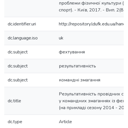
проблеми фізичної культури (фі
спорт). - Київ, 2017. - Вип. 2(83)
dc.identifier.uri
http://repository.ldufk.edu.ua/h
dc.language.iso
uk
dc.subject
фехтування
dc.subject
результативність
dc.subject
командні змагання
Результативність провідних сп
dc.title
у командних змаганнях із фехт
(на прикладі сезону 2014 - 2015
dc.type
Article