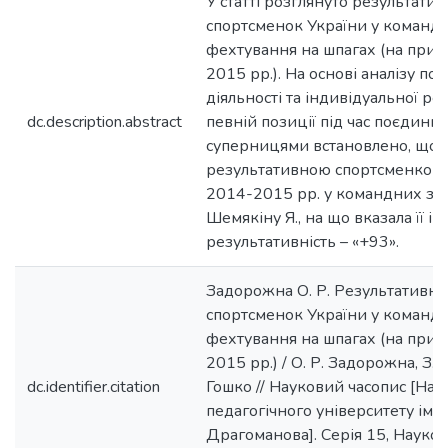
У статті розглянуто результати
спортсменок України у командн
фехтування на шпагах (на прик
2015 рр.). На основі аналізу по
діяльності та індивідуальної ре
dc.description.abstract
певній позиції під час поєдинк
суперницями встановлено, що 
результативною спортсменкою
2014-2015 рр. у командних зм
Шемякіну Я., на що вказала її і
результативність – «+93».
Задорожна О. Р. Результативні
спортсменок України у командн
фехтування на шпагах (на прикл
2015 рр.) / О. Р. Задорожна, З. С
dc.identifier.citation
Гошко // Науковий часопис [На
педагогічного університету імен
Драгоманова]. Серія 15, Науков