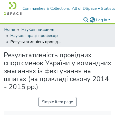
Communities & Collections
All of DSpace
Statisti
Log In
Home
Наукові видання
Наукові праці професорсько-викладацького складу ЛДУФК
Результативність провідних спортсменок України у командних змаганнях із фехтування на шпагах (на прикладі сезону 2014 - 2015 рр.)
Результативність провідних
спортсменок України у командних
змаганнях із фехтування на
шпагах (на прикладі сезону 2014
- 2015 рр.)
Simple item page