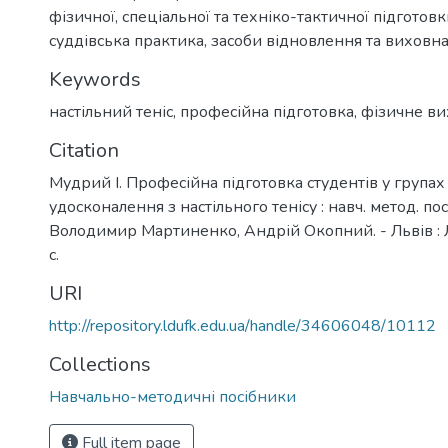
фізичної, спеціальної та техніко-тактичної підготовк
суддівська практика, засоби відновлення та виховна
Keywords
настільний теніс
,
професійна підготовка
,
фізичне ви
Citation
Мудрий І. Професійна підготовка студентів у група
удосконалення з настільного тенісу : навч. метод. пос
Володимир Мартиненко, Андрій Окопний. - Львів : 
с.
URI
http://repository.ldufk.edu.ua/handle/34606048/10112
Collections
Навчально-методичні посібники
Full item page