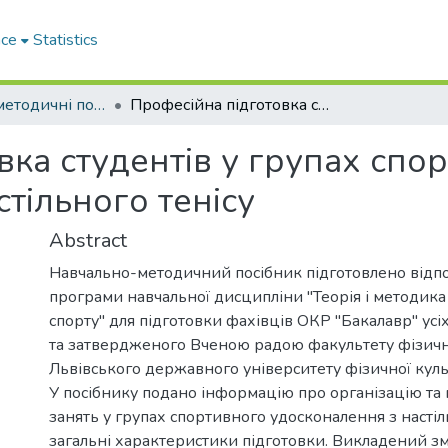
ace
Statistics
Навчально-методичні посібники
Професійна підготовка студентів у групах спортивного удосконалення з настільного тенісу
вка студентів у групах спо
тільного тенісу
Abstract
Навчально-методичний посібник підготовлено відп
програми навчальної дисципліни "Теорія і методика
спорту" для підготовки фахівців ОКР "Бакалавр" усі
та затвердженого Вченою радою факультету фізич
Львівського державного університету фізичної куль
У посібнику подано інформацію про організацію та
занять у групах спортивного удосконалення з настіль
загальні характеристики підготовки. Викладений змі