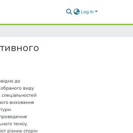
Log In
ртивного
овідно до
 обраного виду
х спеціальностей
ного виховання
тури.
 проведення
ного тенісу,
ст різних сторін