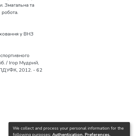
и. Змагальна та
 робота.
ховання у ВНЗ
х спортивного
іб. / Ігор Мудрий,
ЛДУФК, 2012. - 62
We collect and process your personal information for the
following purposes:
Authentication, Preferences,