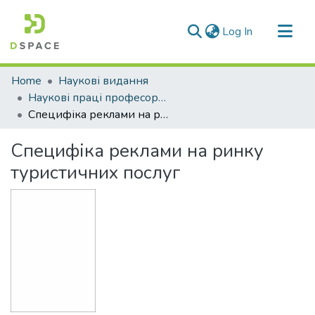
(current)
Log In
Communities & Collections
Home
Наукові видання
All of DSpace
Наукові праці професорсько-викладацького складу ЛДУФК
Специфіка реклами на ринку туристичних послуг
Statistics
Специфіка реклами на ринку
туристичних послуг