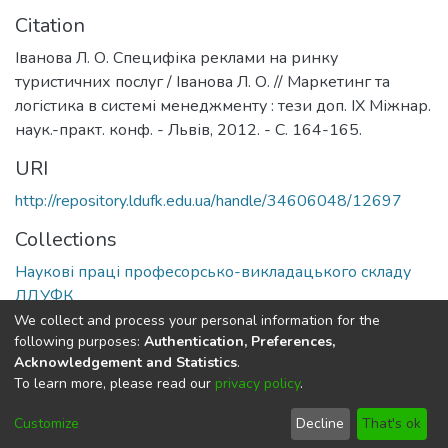
Citation
Іванова Л. О. Специфіка реклами на ринку
туристичних послуг / Іванова Л. О. // Маркетинг та
логістика в системі менеджменту : тези доп. ІХ Міжнар.
наук.-практ. конф. - Львів, 2012. - С. 164-165.
URI
http://repository.ldufk.edu.ua/handle/34606048/12697
Collections
Наукові праці професорсько-викладацького складу
ЛДУФК
We collect and process your personal information for the
Full item page
following purposes:
Authentication, Preferences,
Acknowledgement and Statistics
.
To learn more, please read our
privacy policy
.
DSpace software
copyright © 2002-2026
LYRASIS
Cookie
Privacy
End User
Send
Customize
Decline
That's ok
settings
policy
Agreement
Feedback