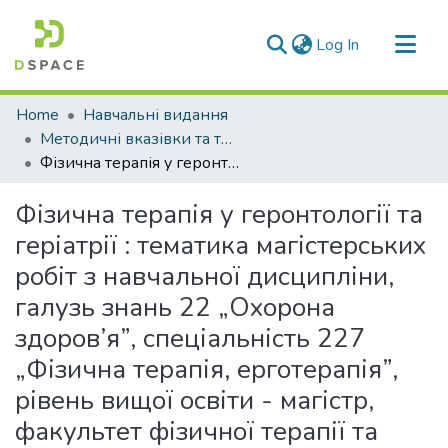
(current)
Log In
Communities & Collections
Home
Навчальні видання
All of DSpace
Методичні вказівки та тематика дипломних (магістерських) проектів
Фізична терапія у геронтології та геріатрії : тематика магістерських робіт з навчальної дисципліни, галузь знань 22 „Охорона здоров’я”, спеціальність 227 „Фізична терапія, ерготерапія”, рівень вищої освіти - магістр, факультет фізичної терапії та ерготерапії
Statistics
Фізична терапія у геронтології та
геріатрії : тематика магістерських
робіт з навчальної дисципліни,
галузь знань 22 „Охорона
здоров’я”, спеціальність 227
„Фізична терапія, ерготерапія”,
рівень вищої освіти - магістр,
факультет фізичної терапії та