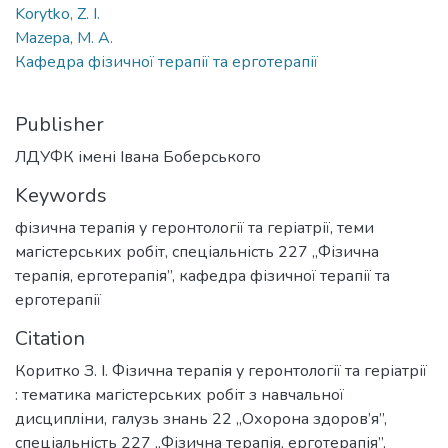
Korytko, Z. I.
Mazepa, M. A.
Кафедра фізичної терапії та ерготерапії
Publisher
ЛДУФК імені Івана Боберського
Keywords
фізична терапія у геронтології та геріатрії
,
теми
магістерських робіт
,
спеціальність 227 „Фізична
терапія, ерготерапія”
,
кафедра фізичної терапії та
ерготерапії
Citation
Коритко З. І. Фізична терапія у геронтології та геріатрії
: тематика магістерських робіт з навчальної
дисципліни, галузь знань 22 „Охорона здоров’я”,
спеціальність 227 „Фізична терапія, ерготерапія”,