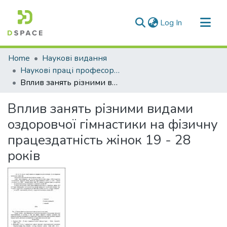
(current)
Log In
Communities & Collections
Home
Наукові видання
All of DSpace
Наукові праці професорсько-викладацького складу ЛДУФК
Вплив занять різними видами оздоровчої гімнастики на фізичну працездатність жінок 19 - 28 років
Statistics
Вплив занять різними видами
оздоровчої гімнастики на фізичну
працездатність жінок 19 - 28
років