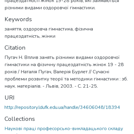
працездатності жінок 19-28 років, які займаються
різними видами оздоровчої гімнастики.
Keywords
заняття
,
оздоровча гімнастика
,
фізична
працездатність
,
жінки
Citation
Пугач Н. Вплив занять різними видами оздоровчої
гімнастики на фізичну працездатність жінок 19 - 28
років / Наталія Пугач, Валерія Бурлет // Сучасні
проблеми розвитку теорії та методики гімнастики : зб.
наук. матеріалів. - Львів, 2003. - С. 21-25.
URI
http://repository.ldufk.edu.ua/handle/34606048/18394
Collections
Наукові праці професорсько-викладацького складу