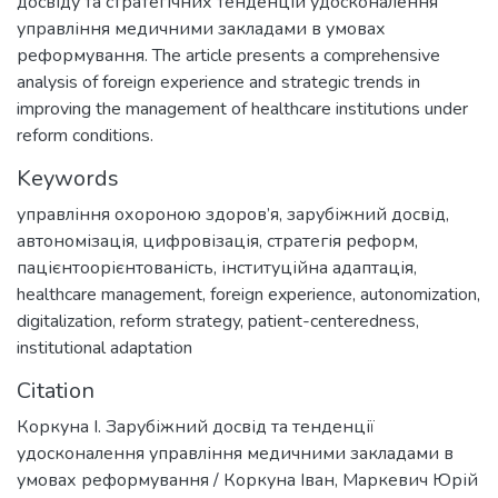
досвіду та стратегічних тенденцій удосконалення
управління медичними закладами в умовах
реформування. The article presents a comprehensive
analysis of foreign experience and strategic trends in
improving the management of healthcare institutions under
reform conditions.
Keywords
управління охороною здоров’я
,
зарубіжний досвід
,
автономізація
,
цифровізація
,
стратегія реформ
,
пацієнтоорієнтованість
,
інституційна адаптація
,
healthcare management
,
foreign experience
,
autonomization
,
digitalization
,
reform strategy
,
patient-centeredness
,
institutional adaptation
Citation
Коркуна І. Зарубіжний досвід та тенденції
удосконалення управління медичними закладами в
умовах реформування / Коркуна Іван, Маркевич Юрій