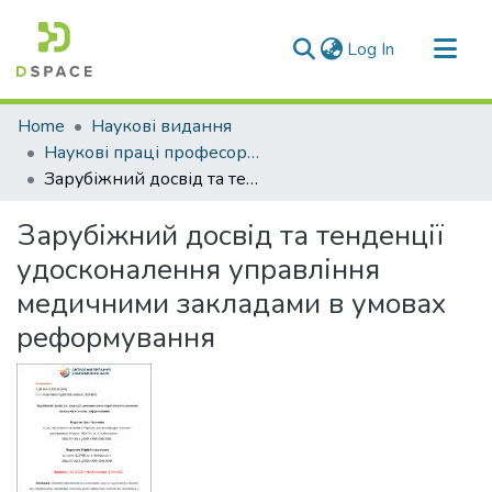
(current)
Log In
Communities & Collections
Home
Наукові видання
All of DSpace
Наукові праці професорсько-викладацького складу ЛДУФК
Зарубіжний досвід та тенденції удосконалення управління медичними закладами в умовах реформування
Statistics
Зарубіжний досвід та тенденції
удосконалення управління
медичними закладами в умовах
реформування