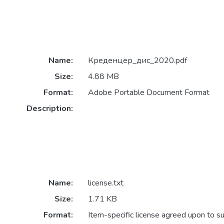
Name:
Креденцер_дис_2020.pdf
Size:
4.88 MB
Format:
Adobe Portable Document Format
Description:
Name:
license.txt
Size:
1.71 KB
Format:
Item-specific license agreed upon to s