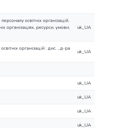
ерсоналу освітніх організацій.
х організаціях, ресурси, умови,
uk_UA
ітніх організацій : дис. ...д-ра
uk_UA
uk_UA
uk_UA
uk_UA
uk_UA