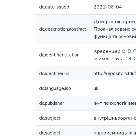
dc.date.issued
2021-06-04
Дисертацію присвя
dc.description.abstract
Проаналізовано су
функції та основн
Креденцер О. В. Пс
dc.identifier.citation
психол. наук : 19.
dc.identifier.uri
http://repository.
dc.language.iso
uk
dc.publisher
Ін-т психології іме
dc.subject
внутрішньооргані
dc.subject
підприємницька а