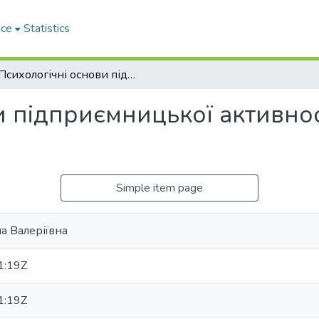
ace
Statistics
Психологічні основи підприємницької активності персоналу освітніх організацій
и підприємницької активно
Simple item page
а Валеріївна
1:19Z
1:19Z