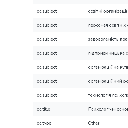
dc.subject
освітні організації
dc.subject
персонал освітніх
dc.subject
задоволеність пр
dc.subject
підприємницька с
dc.subject
організаційна кул
dc.subject
організаційний р
dc.subject
технологія психоло
dc.title
Психологічні осно
dc.type
Other