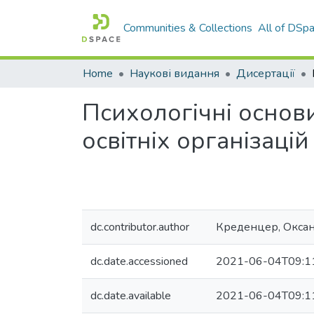
Communities & Collections
All of DSp
Home
Наукові видання
Дисертації
Психологічні основ
освітніх організацій
dc.contributor.author
Креденцер, Оксан
dc.date.accessioned
2021-06-04T09:1
dc.date.available
2021-06-04T09:1