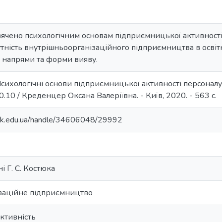
чено психологічним основам підприємницької активності п
тність внутрішньоорганізаційного підприємництва в освітні
і напрями та форми вияву.
ихологічні основи підприємницької активності персоналу осв
00.10 / Креденцер Оксана Валеріївна. - Київ, 2020. - 563 с.
ldufk.edu.ua/handle/34606048/29992
ні Г. С. Костюка
заційне підприємництво
ктивність