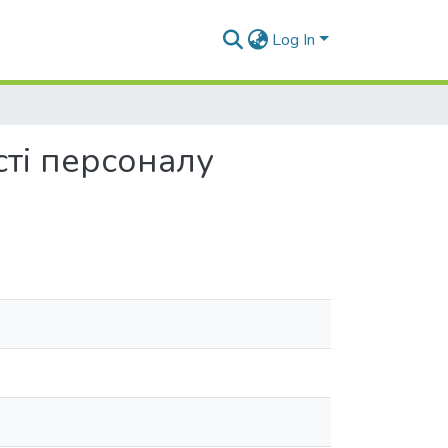
Log In
сті персоналу