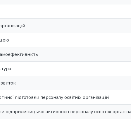
 організацій
ацею
амоефективність
ьтура
озвиток
гічної підготовки персоналу освітніх організацій
ви підприємницької активності персоналу освітніх організ