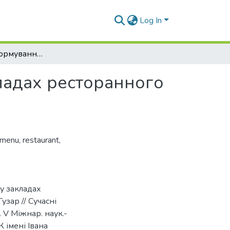
Log In
Особливості формування дитячого меню у закладах ресторанного господарства
ладах ресторанного
s menu
,
restaurant
,
у закладах
узар // Сучасні
. V Міжнар. наук.-
К імені Івана