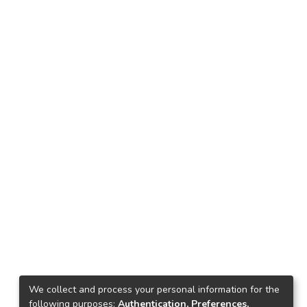
We collect and process your personal information for the
following purposes:
Authentication, Preferences,