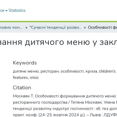
ace
Statistics
Матеріали наукових конференцій
"Сучасні тенденції розвитку індустрії гостинності"
ання дитячого меню у зак
Keywords
дитяче меню
,
ресторан
,
особливості
,
криза
,
children'
features
,
crisis
Citation
Москвяк Т. Особливості формування дитячого меню 
ресторанного господарства / Тетяна Москвяк, Уляна Г
тенденції розвитку індустрії гостинності : зб. тез доп
практ. конф. (24-25 жовтня 2024 р.). – Львів : ЛДУФ