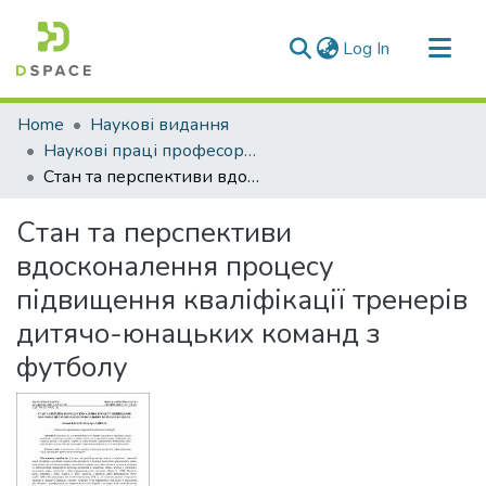
(current)
Log In
Communities & Collections
Home
Наукові видання
All of DSpace
Наукові праці професорсько-викладацького складу ЛДУФК
Стан та перспективи вдосконалення процесу підвищення кваліфікації тренерів дитячо-юнацьких команд з футболу
Statistics
Стан та перспективи
вдосконалення процесу
підвищення кваліфікації тренерів
дитячо-юнацьких команд з
футболу