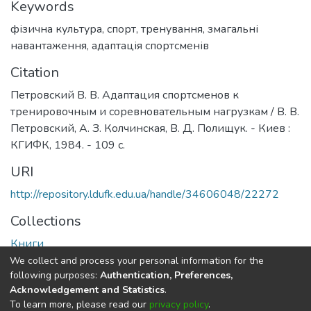
Keywords
фізична культура
,
спорт
,
тренування
,
змагальні
навантаження
,
адаптація спортсменів
Citation
Петровский В. В. Адаптация спортсменов к
тренировочным и соревновательным нагрузкам / В. В.
Петровский, А. З. Колчинская, В. Д. Полищук. - Киев :
КГИФК, 1984. - 109 с.
URI
http://repository.ldufk.edu.ua/handle/34606048/22272
Collections
Книги
We collect and process your personal information for the
Full item page
following purposes:
Authentication, Preferences,
Acknowledgement and Statistics
.
To learn more, please read our
privacy policy
.