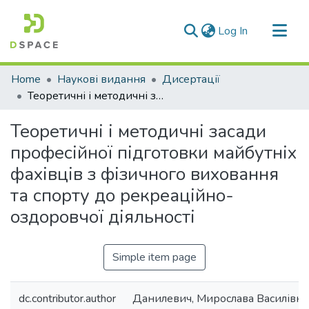
(current)
Log In
Communities & Collections
Home
Наукові видання
Дисертації
All of DSpace
Теоретичні і методичні засади професійної підготовки майбутніх фахівців з фізичного виховання та спорту до рекреаційно-оздоровчої діяльності
Statistics
Теоретичні і методичні засади
професійної підготовки майбутніх
фахівців з фізичного виховання
та спорту до рекреаційно-
оздоровчої діяльності
Simple item page
dc.contributor.author
Данилевич, Мирослава Василівна