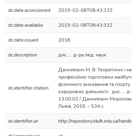
dc.date.accessioned
2019-02-08T08:43:33Z
dc.date.available
2019-02-08T08:43:33Z
dc.date.issued
2018
dc.description
дис. … д-ра пед. наук
Данилевич М. В. Теоретичні і мет
професійної підготовки майбутніх
фізичного виховання та спорту д
dc.identifier.citation
оздоровчої діяльності : дис. … д-ра
13.00.02 / Данилевич Мирослава 
Львів, 2018. – 534 с.
dc.identifier.uri
http://repository.ldufk.edu.ua/han