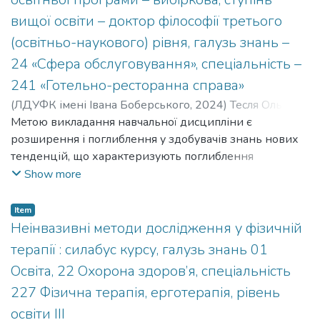
вищої освіти – доктор філософії третього
(освітньо-наукового) рівня, галузь знань –
24 «Сфера обслуговування», спеціальність –
241 «Готельно-ресторанна справа»
(
ЛДУФК імені Івана Боберського
,
2024
)
Тесля Ольга
;
Teslia Olha
Метою викладання навчальної дисципліни є
;
Кафедра готельно-ресторанного бізнесу
розширення і поглиблення у здобувачів знань нових
тенденцій, що характеризують поглиблення
спеціалізації, диверсифікацію, концептуалізацію та
Show more
екологізацію в індустрії гостинності.
Item
Неінвазивні методи дослідження у фізичній
терапії : силабус курсу, галузь знань 01
Освіта, 22 Охорона здоров’я, спеціальність
227 Фізична терапія, ерготерапія, рівень
освіти ІІІ