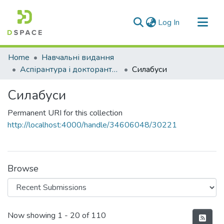
(current)
Log In
Communities & Collections
Home
Навчальні видання
All of DSpace
Аспірантура і докторантура
Силабуси
Statistics
Силабуси
Permanent URI for this collection
http://localhost:4000/handle/34606048/30221
Browse
Recent Submissions
Now showing
1 - 20 of 110