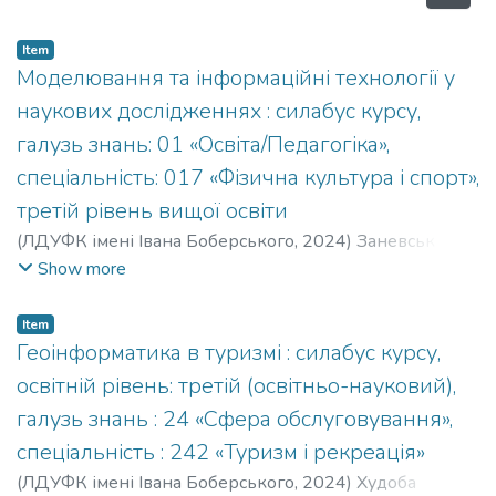
Item
Моделювання та інформаційні технології у
наукових дослідженнях : силабус курсу,
галузь знань: 01 «Освіта/Педагогіка»,
спеціальність: 017 «Фізична культура і спорт»,
третій рівень вищої освіти
(
ЛДУФК імені Івана Боберського
,
2024
)
Заневський
Ігор
;
Zanevskyi Ihor
;
Кафедра інформатики, кінезіології
Show more
та кіберспорту
Item
Геоінформатика в туризмі : силабус курсу,
освітній рівень: третій (освітньо-науковий),
галузь знань : 24 «Сфера обслуговування»,
спеціальність : 242 «Туризм і рекреація»
(
ЛДУФК імені Івана Боберського
,
2024
)
Худоба