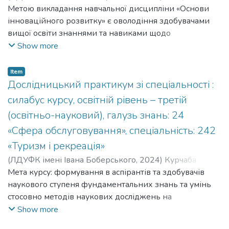
Bozhuk Tetiana
Метою викладання навчальної дисципліни «Основи
;
Кафедра туризму
інноваційного розвитку» є оволодіння здобувачами
вищої освіти знаннями та навиками щодо
застосування сучасних інформаційних технологій
Show more
комплектування, просування та продажу турів;
формування знань щодо новітніх механізмів та
Item
методів управління міжнародними та вітчизняними
Дослідницький практикум зі спеціальності :
підприємствами сфери туризму, розробки і
силабус курсу, освітній рівень – третій
використання баз даних.
(освітньо-науковий), галузь знань: 24
«Сфера обслуговування», спеціальність: 242
«Туризм і рекреація»
(
ЛДУФК імені Івана Боберського
,
2024
)
Курчаба
Тетяна
Мета курсу: формування в аспірантів та здобувачів
;
Божук Тетяна
;
Kurchaba Tetiana
;
Bozhuk Tetiana
;
Кафедра гуманітарних дисциплін
наукового ступеня фундаментальних знань та умінь
;
Кафедра туризму
стосовно методів наукових досліджень на
філософсько-методологічному, теоретичному та
Show more
експериментально-емпіричному рівнях; спеціальних