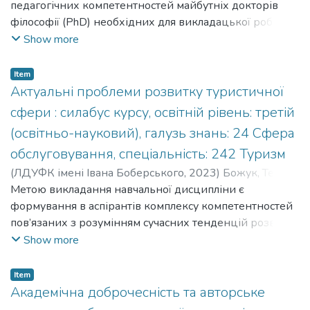
and citation for information
Kafedra turyzmu
педагогічних компетентностей майбутніх докторів
sources; systems of legislation in the field of copyright;
філософії (PhD) необхідних для викладацької роботи у
general patent provisions
ЗВО, зокрема за спеціальністю 242 «Туризм». The
Show more
rights.
purpose of the practice is to ensure the development of
professional and pedagogical competences of future
Item
doctors of philosophy (PhD) necessary for teaching work in
Актуальні проблеми розвитку туристичної
higher education institutions, in particular in the specialty
сфери : силабус курсу, освітній рівень: третій
242 "Tourism".
(освітньо-науковий), галузь знань: 24 Сфера
обслуговування, спеціальність: 242 Туризм
(
ЛДУФК імені Івана Боберського
,
2023
)
Божук, Тетяна
Іванівна
Метою викладання навчальної дисципліни є
;
Bozhuk, Tetiana Ivanivna
;
Кафедра туризму
;
Kafedra turyzmu
формування в аспірантів комплексу компетентностей
пов’язаних з розумінням сучасних тенденцій розвитку
туристичної сфери в Україні та світі, виокремленням та
Show more
вирішенням науково-практичних проблем організації
різних форм та видів туризму, стратегічним
Item
управлінням туристичними системами на усіх
Академічна доброчесність та авторське
просторових рівнях. The purpose of teaching the