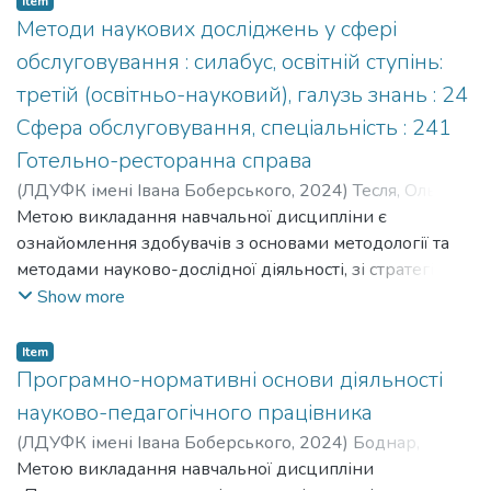
Item
українському тіловихованню кінця ХІХ – першої
Методи наукових досліджень у сфері
половини ХХ ст., час коли
обслуговування : силабус, освітній ступінь:
сформувалися основні складові у цій царині
третій (освітньо-науковий), галузь знань : 24
людського буття.
Сфера обслуговування, спеціальність : 241
Готельно-ресторанна справа
(
ЛДУФК імені Івана Боберського
,
2024
)
Тесля, Ольга
;
Паска, Марія
Метою викладання навчальної дисципліни є
;
Teslia, Olha
;
Paska, Mariia
;
Кафедри
готельно-ресторанного бізнесу
ознайомлення здобувачів з основами методології та
методами науково-дослідної діяльності, зі стратегією
та тактикою, етапами наукового пошуку, його
Show more
значенням, сучасними напрямками наукових
досліджень в галузі; систематизація та закріплення
Item
теоретичних знань й практичних вмінь щодо
Програмно-нормативні основи діяльності
побудови ефективного процесу вирішення наукової
науково-педагогічного працівника
задачі, оволодіння методикою оцінки ефективності її
(
ЛДУФК імені Івана Боберського
,
2024
)
Боднар,
вирішення; планування експерименту й аналіз його
Іванна
Метою викладання навчальної дисципліни
;
Bodnar, Ivanna
результатів. The purpose of teaching the academic