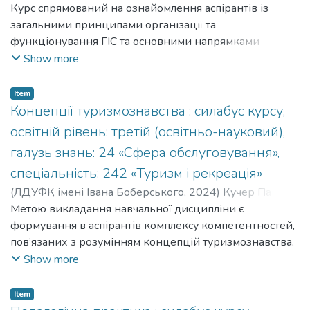
Володимир
Курс спрямований на ознайомлення аспірантів із
;
Khudoba Volodymyr
;
Кафедра туризму
загальними принципами організації та
функціонування ГІС та основними напрямками
прикладного застосування в туристичних
Show more
дослідженнях.
Item
Концепції туризмознавства : силабус курсу,
освітній рівень: третій (освітньо-науковий),
галузь знань: 24 «Сфера обслуговування»,
спеціальність: 242 «Туризм і рекреація»
(
ЛДУФК імені Івана Боберського
,
2024
)
Кучер Павло
;
Kucher Pavlo
Метою викладання навчальної дисципліни є
;
Кафедра туризму
формування в аспірантів комплексу компетентностей,
пов’язаних з розумінням концепцій туризмознавства.
Show more
Item