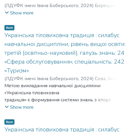
(
ЛДУФК імені Івана Боберського
,
2024
)
Борецький
Юрій
;
Гащишин Віра
;
Тимочко-Волошин Роксолана
;
Show more
Boretskyi Yurii
;
Hashchyshyn Vira
;
Tymochko-Voloshyn
Roksolana
;
Кафедра біохімії і гігієни
Item
Українська тіловиховна традиція : силабус
навчальної дисципліни, рівень вищої освіти:
третій (освітньо-науковий), галузь знань: 24
«Сфера обслуговування», спеціальність: 242
«Туризм»
(
ЛДУФК імені Івана Боберського
,
2024
)
Сова, Андрій
;
Sova, Andrii
Метою викладання навчальної дисципліни
;
Кафедра олімпійської освіти
«Українська тіловиховна
традиція» є формування системи знань з історії
українського тіловиховання від
Show more
появи людини на українських землях до початку ХХІ
ст. Основна увага приділена
Item
українському тіловихованню кінця ХІХ – першої
Українська тіловиховна традиція : силабус