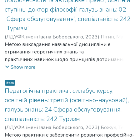
доброчесність та авторське право”, освітній
ступінь: доктор філософії, галузь знань: 02
„Сфера обслуговування”, спеціальність: 242
„Туризм”
(
ЛДУФК імені Івана Боберського
,
2023
)
Пітин, Мар'ян
;
Свістельник, Ірина
Метою викладання навчальної дисципліни є
;
Pityn, Marian
;
Svistelnyk, Iryna
отримання теоретичних знань та
практичних навичок щодо принципів дотримання
академічної доброчесності, інформаційної
Show more
етики; запобігання академічному плагіату; правил
цитування та покликання на інформаційні
Item
джерела; системи законодавства у сфері авторського
Педагогічна практика : силабус курсу,
права; загальних положень патентного
освітній рівень: третій (освітньо-науковий),
права. The purpose of teaching an academic discipline is to
галузь знань: 24 Сфера обслуговування,
acquire theoretical knowledge and
спеціальність: 242 Туризм
practical skills regarding the principles of compliance with
academic integrity, information
(
ЛДУФК імені Івана Боберського
,
2023
)
Божук, Тетяна
ethics; prevention of academic plagiarism; rules of citation
Іванівна
Метою практики є забезпечити розвиток професійно-
;
Bozhuk, Tetiana Ivanivna
;
Кафедра туризму
;