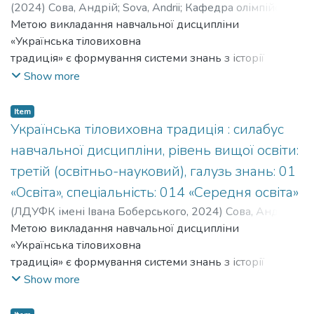
(
2024
)
Сова, Андрій
;
Sova, Andrii
;
Кафедра олімпійської
освіти
Метою викладання навчальної дисципліни
«Українська тіловиховна
традиція» є формування системи знань з історії
українського тіловиховання від
Show more
появи людини на українських землях до початку ХХІ
ст. Основна увага приділена
Item
українському тіловихованню кінця ХІХ – першої
Українська тіловиховна традиція : силабус
половини ХХ ст., час коли
навчальної дисципліни, рівень вищої освіти:
сформувалися основні складові у цій царині
третій (освітньо-науковий), галузь знань: 01
людського буття.
«Освіта», спеціальність: 014 «Середня освіта»
(
ЛДУФК імені Івана Боберського
,
2024
)
Сова, Андрій
;
Sova, Andrii
Метою викладання навчальної дисципліни
;
Кафедра олімпійської освіти
«Українська тіловиховна
традиція» є формування системи знань з історії
українського тіловиховання від
Show more
появи людини на українських землях до початку ХХІ
ст. Основна увага приділена