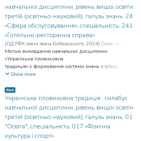
половини ХХ ст., час коли
навчальної дисципліни, рівень вищої освіти:
сформувалися основні складові у цій царині
третій (освітньо-науковий), галузь знань: 24
людського буття.
«Сфера обслуговування», спеціальність: 241
«Готельно-ресторанна справа»
(
ЛДУФК імені Івана Боберського
,
2024
)
Сова, Андрій
;
Sova, Andrii
Метою викладання навчальної дисципліни
;
Кафедра олімпійської освіти
«Українська тіловиховна
традиція» є формування системи знань з історії
українського тіловиховання від
Show more
появи людини на українських землях до початку ХХІ
ст. Основна увага приділена
Item
українському тіловихованню кінця ХІХ – першої
Українська тіловиховна традиція : силабус
половини ХХ ст., час коли
навчальної дисципліни, рівень вищої освіти:
сформувалися основні складові у цій царині
третій (освітньо-науковий), галузь знань: 01
людського буття.
"Освіта", спеціальність: 017 «Фізична
культура і спорт»