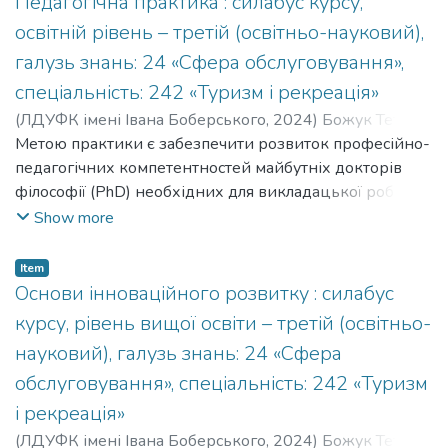
Педагогічна практика : силабус курсу,
освітній рівень – третій (освітньо-науковий),
галузь знань: 24 «Сфера обслуговування»,
спеціальність: 242 «Туризм і рекреація»
(
ЛДУФК імені Івана Боберського
,
2024
)
Божук Тетяна
;
Bozhuk Tetiana
Метою практики є забезпечити розвиток професійно-
;
Кафедра туризму
педагогічних компетентностей майбутніх докторів
філософії (PhD) необхідних для викладацької роботи у
ЗВО, зокрема за спеціальністю 242 «Туризм і
Show more
рекреація».
Item
Основи інноваційного розвитку : силабус
курсу, рівень вищої освіти – третій (освітньо-
науковий), галузь знань: 24 «Сфера
обслуговування», спеціальність: 242 «Туризм
і рекреація»
(
ЛДУФК імені Івана Боберського
,
2024
)
Божук Тетяна
;