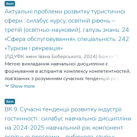
теоретико-методичних відомостей щодо
Item
організаційно-правових засад підготовки наукових
Актуальні проблеми розвитку туристичної
кадрів.
сфери : силабус курсу, освітній рівень –
третій (освітньо-науковий), галузь знань: 24
«Сфера обслуговування», спеціальність: 242
«Туризм і рекреація»
(
ЛДУФК імені Івана Боберського
,
2024
)
Божук Тетяна
;
Bozhuk Tetiana
Метою викладання навчальної дисципліни є
;
Кафедра туризму
формування в аспірантів комплексу компетентностей,
пов’язаних з розумінням сучасних тенденцій розвитку
туристичної сфери в Україні та світі, виокремленням та
Show more
вирішенням науково-практичних проблем організації
різних форм та видів туризму, стратегічним
Item
управлінням туристичними системами на усіх
ВК 9. Сучасні тенденції розвитку індустрії
просторових рівнях.
гостинності : силабус навчальної дисципліни
на 2024-2025 навчальний рік, компонент
освітньої програми – вибіркова, ступінь