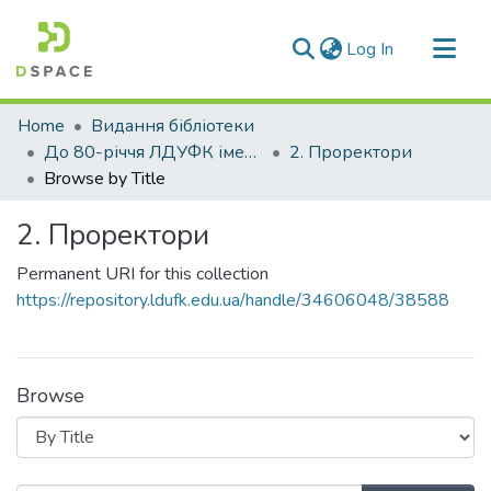
(current)
Log In
Communities & Collections
Home
Видання бібліотеки
All of DSpace
До 80-річчя ЛДУФК імені Івана Боберського
2. Проректори
Browse by Title
2. Проректори
Permanent URI for this collection
https://repository.ldufk.edu.ua/handle/34606048/38588
Browse