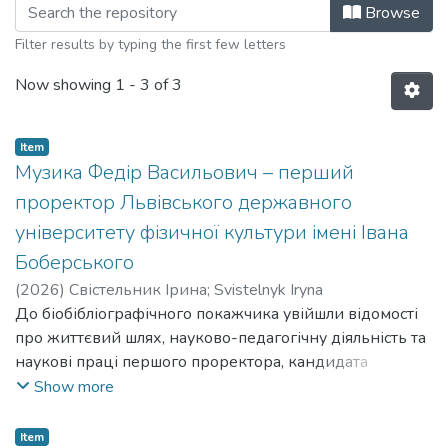
Browsing 2. Проректори by Title
Browse
Filter results by typing the first few letters
Now showing
1 - 3 of 3
Item
Музика Федір Васильович – перший
проректор Львівського державного
університету фізичної культури імені Івана
Боберського
(
2026
)
Свістельник Ірина
;
Svistelnyk Iryna
До біобібліографічного покажчика увійшли відомості
про життєвий шлях, науково-педагогічну діяльність та
наукові праці першого проректора, кандидата
біологічних наук, професора кафедри анатомії та
Show more
фізіології Львівського державного університету
фізичної культури імені Івана Боберського – Федора
Item