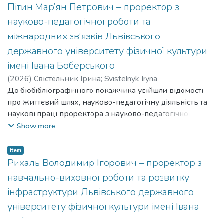
Васильовича Музики.
Пітин Мар’ян Петрович – проректор з
науково-педагогічної роботи та
міжнародних зв’язків Львівського
державного університету фізичної культури
імені Івана Боберського
(
2026
)
Свістельник Ірина
;
Svistelnyk Iryna
До біобібліографічного покажчика увійшли відомості
про життєвий шлях, науково-педагогічну діяльність та
наукові праці проректора з науково-педагогічної
роботи та міжнародних зв’язків, доктора наук з
Show more
фізичного виховання та спорту, професора кафедри
олімпійського, професійного та адаптивного спорту
Item
Львівського державного університету фізичної
Рихаль Володимир Ігорович – проректор з
культури імені Івана Боберського – Мар’яна
навчально-виховної роботи та розвитку
Петровича Пітина.
інфраструктури Львівського державного
університету фізичної культури імені Івана