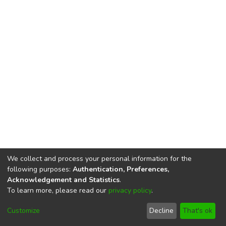
We collect and process your personal information for the
following purposes:
Authentication, Preferences,
Acknowledgement and Statistics
.
To learn more, please read our
privacy policy
.
DSpace software
copyright © 2002-2026
LYRASIS
Cookie
Privacy
End User
Send
Customize
Decline
That's ok
settings
policy
Agreement
Feedback