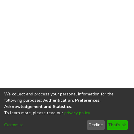
We collect and process your personal information for the
following purposes:
Authentication, Preferences,
Acknowledgement and Statistics
.
To learn more, please read our
privacy policy
.
DSpace software
copyright © 2002-2026
LYRASIS
Cookie
Privacy
End User
Send
Customize
Decline
That's ok
settings
policy
Agreement
Feedback