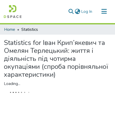
(current)
Log In
Communities & Collections
Home
Statistics
All of DSpace
Statistics for Іван Крип’якевич та
Омелян Терлецький: життя і
діяльність під чотирма
окупаціями (спроба порівняльної
характеристики)
Loading...