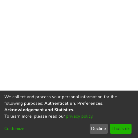
We collect and process your personal information for the
following purposes:
Authentication, Preferences,
Acknowledgement and Statistics
.
To learn more, please read our
privacy policy
.
DSpace software
copyright © 2002-2026
LYRASIS
Cookie
Privacy
End User
Send
Customize
Decline
That's ok
settings
policy
Agreement
Feedback