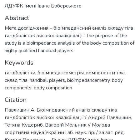
ЛДУФК імені Івана Боберського
Abstract
Мета дослідження – біоімпедансний аналіз складу тіла
гандболісток високої кваліфікації. The purpose of the
study is a bioimpedance analysis of the body composition of
highly qualified handball players.
Keywords
гандболістки
,
біоімпедансометрія
,
компоненти тіла
,
склад тіла
,
handball players
,
bioimpedancemetry
,
body
components
,
body composition
Citation
Павлишин А. Біоімпедансний аналіз складу тіла
гандболісток високої кваліфікації / Андрій Павлишин,
Тетяна Куцериб, Валерій Мельник // Молода
спортивна наука України : зб. наук. пр. / за заг. ред.