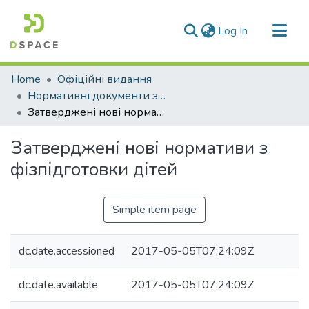
(current)
Log In
Communities & Collections
Home
Офіційні видання
All of DSpace
Нормативні документи з фізичної культури та спорту
Затверджені нові нормативи з фізпідготовки дітей
Statistics
Затверджені нові нормативи з
фізпідготовки дітей
Simple item page
dc.date.accessioned
2017-05-05T07:24:09Z
dc.date.available
2017-05-05T07:24:09Z