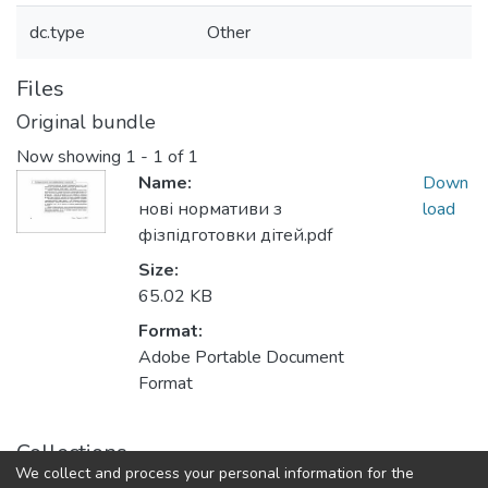
dc.type
Other
Files
Original bundle
Now showing
1 - 1 of 1
Name:
Down
нові нормативи з
load
фізпідготовки дітей.pdf
Size:
65.02 KB
Format:
Adobe Portable Document
Format
Collections
We collect and process your personal information for the