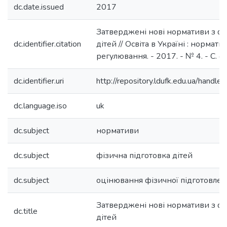
dc.date.issued
2017
Затверджені нові нормативи з фі
dc.identifier.citation
дітей // Освіта в Україні : нормат
регулювання. - 2017. - № 4. - С. 4.
dc.identifier.uri
http://repository.ldufk.edu.ua/han
dc.language.iso
uk
dc.subject
нормативи
dc.subject
фізична підготовка дітей
dc.subject
оцінювання фізичної підготовлен
Затверджені нові нормативи з фі
dc.title
дітей