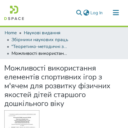
(current)
Log In
Communities & Collections
Home
Наукові видання
All of DSpace
Збірники наукових праць
"Теоретико-методичні засади спортивних та рекреаційних ігор"
Statistics
Можливості використання елементів спортивних ігор з м'ячем для розвитку фізичних якостей дітей старшого дошкільного віку
Можливості використання
елементів спортивних ігор з
м'ячем для розвитку фізичних
якостей дітей старшого
дошкільного віку