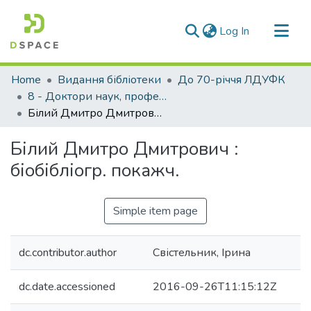
(current)
Log In
Communities & Collections
Home
Видання бібліотеки
До 70-річчя ЛДУФК
All of DSpace
8 - Доктори наук, професори ЛДУФК
Білий Дмитро Дмитрович : біобібліогр. покажч.
Statistics
Білий Дмитро Дмитрович :
біобібліогр. покажч.
Simple item page
dc.contributor.author
Свістельник, Ірина
dc.date.accessioned
2016-09-26T11:15:12Z