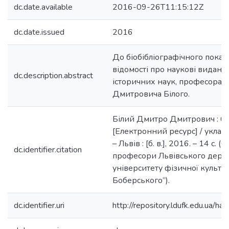
dc.date.available
2016-09-26T11:15:12Z
dc.date.issued
2016
До біобібліографічного пока
відомості про наукові виданн
dc.description.abstract
історичних наук, професора 
Дмитровича Білого.
Білий Дмитро Дмитрович : біо
[Електронний ресурс] / уклад.
– Львів : [б. в.], 2016. – 14 с. 
dc.identifier.citation
професори Львівського держ
університету фізичної культур
Боберського”).
dc.identifier.uri
http://repository.ldufk.edu.ua