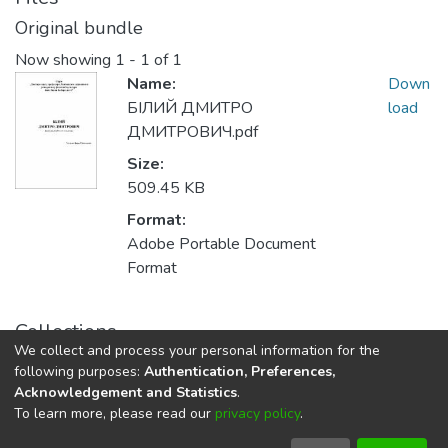
Original bundle
Now showing
1 - 1 of 1
Name:
Down
БІЛИЙ ДМИТРО
load
ДМИТРОВИЧ.pdf
Size:
509.45 KB
Format:
Adobe Portable Document
Format
Collections
We collect and process your personal information for the
8 - Доктори наук, професори ЛДУФК
following purposes:
Authentication, Preferences,
Acknowledgement and Statistics
.
To learn more, please read our
privacy policy
.
DSpace software
copyright © 2002-2026
LYRASIS
Cookie
Privacy
End User
Send