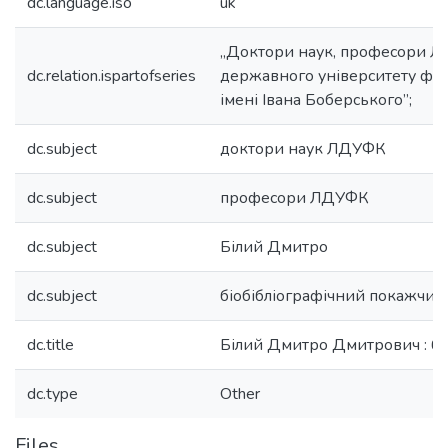
dc.language.iso
uk
„Доктори наук, професори Ль
dc.relation.ispartofseries
державного університету фіз
імені Івана Боберського”;
dc.subject
доктори наук ЛДУФК
dc.subject
професори ЛДУФК
dc.subject
Білий Дмитро
dc.subject
біобібліографічний покажчик
dc.title
Білий Дмитро Дмитрович : біо
dc.type
Other
Files