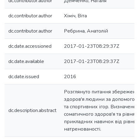
dc.contributor.author
Демченко, Наталя
dc.contributor.author
Хіміч, Віта
dc.contributor.author
Ребрина, Анатолій
dc.date.accessioned
2017-01-23T08:29:37Z
dc.date.available
2017-01-23T08:29:37Z
dc.date.issued
2016
Розглянуто питання збереженн
здоров'я людини за допомогою
та спортивних ігор. Визначено 
dc.description.abstract
соматичного здоров'я та рівня 
прикладних навичок від рівня 
натренованості.