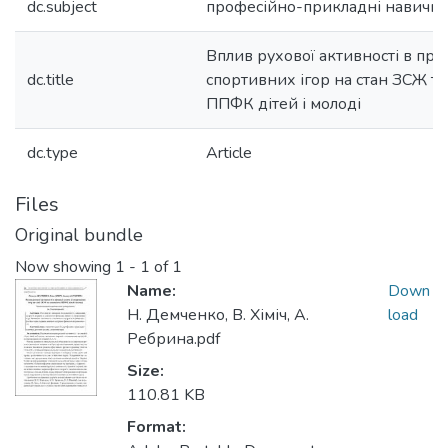
dc.subject
професійно-прикладні навичк
Вплив рухової активності в проц
dc.title
спортивних ігор на стан ЗСЖ т
ППФК дітей і молоді
dc.type
Article
Files
Original bundle
Now showing
1 - 1 of 1
Name:
Down
Н. Демченко, В. Хіміч, А.
load
Ребрина.pdf
Size:
110.81 KB
Format: