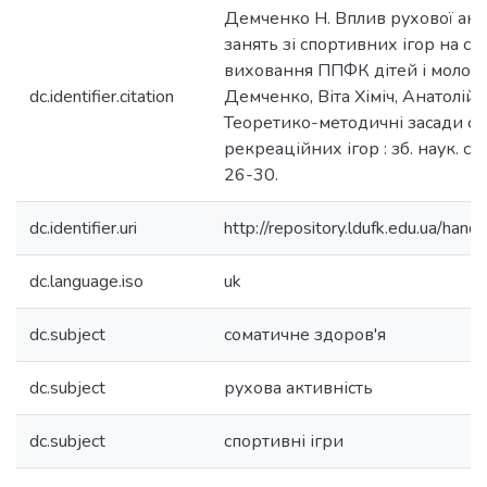
Демченко Н. Вплив рухової акти
занять зі спортивних ігор на ст
виховання ППФК дітей і молоді 
dc.identifier.citation
Демченко, Віта Хіміч, Анатолій 
Теоретико-методичні засади сп
рекреаційних ігор : зб. наук. ст. 
26-30.
dc.identifier.uri
http://repository.ldufk.edu.ua/h
dc.language.iso
uk
dc.subject
соматичне здоров'я
dc.subject
рухова активність
dc.subject
спортивні ігри