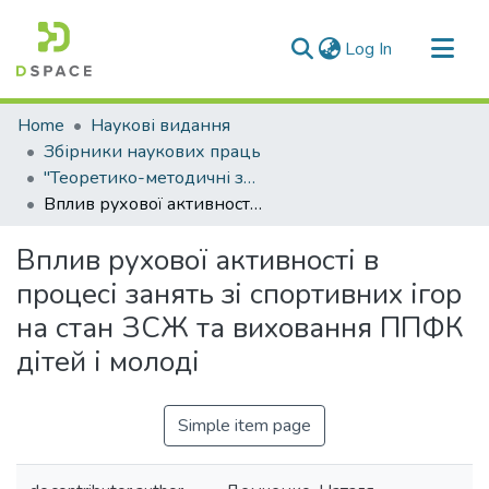
(current)
Log In
Communities & Collections
Home
Наукові видання
All of DSpace
Збірники наукових праць
"Теоретико-методичні засади спортивних та рекреаційних ігор"
Statistics
Вплив рухової активності в процесі занять зі спортивних ігор на стан ЗСЖ та виховання ППФК дітей і молоді
Вплив рухової активності в
процесі занять зі спортивних ігор
на стан ЗСЖ та виховання ППФК
дітей і молоді
Simple item page