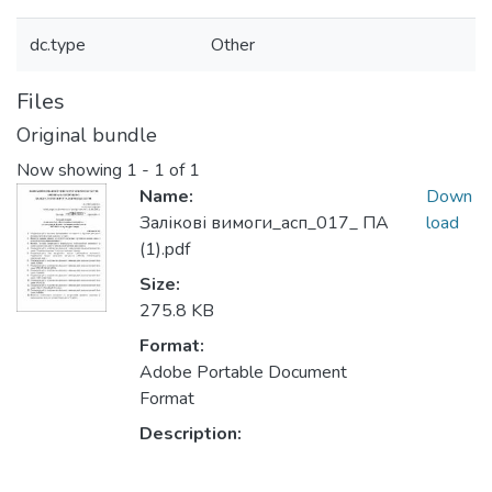
dc.type
Other
Files
Original bundle
Now showing
1 - 1 of 1
Name:
Down
Залікові вимоги_асп_017_ ПА
load
(1).pdf
Size:
275.8 KB
Format:
Adobe Portable Document
Format
Description: