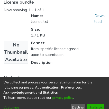
License bundle
Now showing
1 - 1 of 1
Name:
Down
license.txt
load
Size:
1.71 KB
Format:
No
Item-specific license agreed
Thumbnail
upon to submission
Available
Description:
Collections
We collect and process your personal information for the
Залікові вимоги
following purposes:
Authentication, Preferences,
Acknowledgement and Statistics
.
To learn more, please read our
privacy policy
.
DSpace software
copyright © 2002-2026
LYRASIS
Cookie
Privacy
End User
Send
Customize
Decline
That's ok