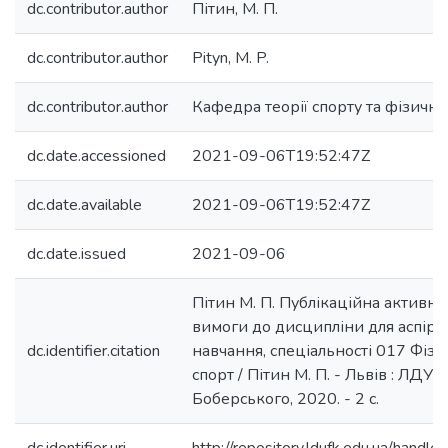
dc.contributor.author
Пітин, М. П.
dc.contributor.author
Pityn, M. P.
dc.contributor.author
Кафедра теорії спорту та фізично
dc.date.accessioned
2021-09-06T19:52:47Z
dc.date.available
2021-09-06T19:52:47Z
dc.date.issued
2021-09-06
Пітин М. П. Публікаційна активніст
вимоги до дисципліни для аспіран
dc.identifier.citation
навчання, спеціальності 017 Фізи
спорт / Пітин М. П. - Львів : ЛДУФ
Боберського, 2020. - 2 с.