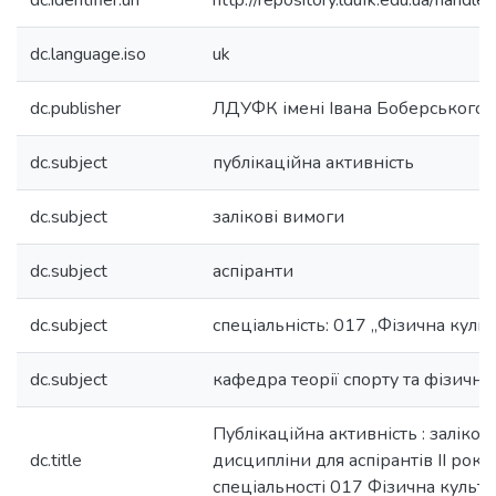
dc.identifier.uri
http://repository.ldufk.edu.ua/han
dc.language.iso
uk
dc.publisher
ЛДУФК імені Івана Боберського
dc.subject
публікаційна активність
dc.subject
залікові вимоги
dc.subject
аспіранти
dc.subject
спеціальність: 017 „Фізична культ
dc.subject
кафедра теорії спорту та фізично
Публікаційна активність : заліков
dc.title
дисципліни для аспірантів ІІ року
спеціальності 017 Фізична культу