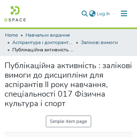
(current)
Log In
Communities & Collections
Home
Навчальні видання
All of DSpace
Аспірантура і докторантура
Залікові вимоги
Публікаційна активність : залікові вимоги до дисципліни для аспірантів ІІ року навчання, спеціальності 017 Фізична культура і спорт
Statistics
Публікаційна активність : залікові
вимоги до дисципліни для
аспірантів ІІ року навчання,
спеціальності 017 Фізична
культура і спорт
Simple item page