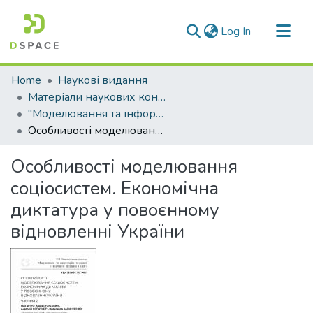
(current)
Log In
Communities & Collections
Home
Наукові видання
All of DSpace
Матеріали наукових конференцій
"Моделювання та інформаційні технології у фізичному вихованні і спорті"
Statistics
Особливості моделювання соціосистем. Економічна диктатура у повоєнному відновленні України
Особливості моделювання
соціосистем. Економічна
диктатура у повоєнному
відновленні України