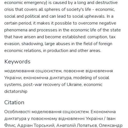
economic emergency) is caused by a long and destructive
crisis that covers all spheres of society's life - economic,
social and political and can lead to social upheavals. In a
certain period, it makes it possible to overcome negative
phenomena and processes in the economic life of the state
that have arisen and become established: corruption, tax
evasion, shadowing, large abuses in the field of foreign
economic relations, in production and other areas.
Keywords
моделювання соціосистем
,
повоєнне відновлення
України
,
економічна диктатура
,
modeling of social
systems
,
post-war recovery of Ukraine
,
economic
dictatorship
Citation
Особливості моделювання соціосистем. Економічна
диктатура у повоєнному відновленні України / Іван
Флис, Адріан Торський, Анатолій Лопатьєв, Олександр