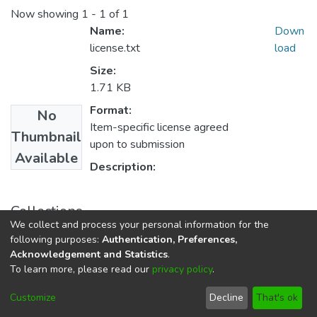
Now showing
1 - 1 of 1
Name:
Down
license.txt
load
Size:
1.71 KB
Format:
No
Item-specific license agreed
Thumbnail
upon to submission
Available
Description:
Collections
We collect and process your personal information for the
Доктори наук, професори університету
following purposes:
Authentication, Preferences,
Acknowledgement and Statistics
.
To learn more, please read our
privacy policy
.
DSpace software
copyright © 2002-2026
LYRASIS
Cookie
Privacy
End User
Send
Customize
Decline
That's ok
settings
policy
Agreement
Feedback