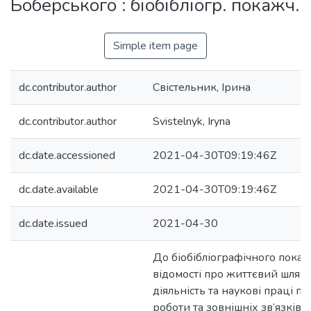
Боберського : біобібліогр. покажч.
Simple item page
dc.contributor.author
Свістельник, Ірина
dc.contributor.author
Svistelnyk, Iryna
dc.date.accessioned
2021-04-30T09:19:46Z
dc.date.available
2021-04-30T09:19:46Z
dc.date.issued
2021-04-30
До біобібліографічного пока
відомості про життєвий шлях,
діяльність та наукові праці п
роботи та зовнішніх зв’язків,