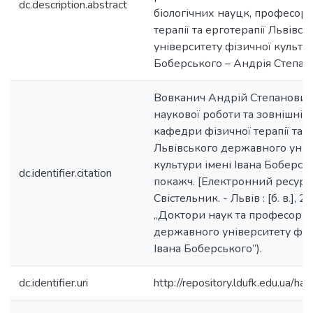
dc.description.abstract
біологічних науцк, професор
терапії та ерготерапії Львів
університету фізичної культур
Боберського – Андрія Степан
Вовканич Андрій Степанович 
наукової роботи та зовнішніх 
кафедри фізичної терапії та е
Львівського державного унів
культури імені Івана Боберсько
dc.identifier.citation
покажч. [Електронний ресурс] 
Свістельник. - Львів : [б. в.], 20
„Доктори наук та професори 
державного університету фізи
Івана Боберського”).
dc.identifier.uri
http://repository.ldufk.edu.ua