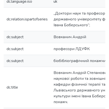
dc.language.iso
uk
„Доктори наук та професори 
dc.relation.ispartofseries
державного університету фізи
Івана Боберського”;
dc.subject
Вовканич Андрій
dc.subject
професори ЛДУФК
dc.subject
біобібліографічний покажчик
Вовканич Андрій Степанович 
наукової роботи та зовнішніх 
кафедри фізичної терапії та е
dc.title
Львівського державного унів
культури імені Івана Боберсько
покажч.