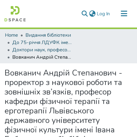
(current)
Log In
Communities & Collections
Home
Видання бібліотеки
All of DSpace
До 75-річчя ЛДУФК імені Івана Боберського
Доктори наук, професори університету
Statistics
Вовканич Андрій Степанович - проректор з наукової роботи та зовнішніх зв’язків, професор кафедри фізичної терапії та ерготерапії Львівського державного університету фізичної культури імені Івана Боберського : біобібліогр. покажч.
Вовканич Андрій Степанович -
проректор з наукової роботи та
зовнішніх зв’язків, професор
кафедри фізичної терапії та
ерготерапії Львівського
державного університету
фізичної культури імені Івана