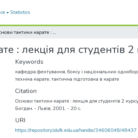
ace
Statistics
Основи тактики карате : лекція для студентів 2 курсу
те : лекція для студентів 2
Keywords
кафедра фехтування, боксу і національних однобор
техніка карате
,
тактична підготовка в карате
Citation
Основи тактики карате : лекція для студентів 2 курсу / 
Богдан. - Львів, 2001. - 20 с.
URI
https://repository.ldufk.edu.ua/handle/34606048/48437