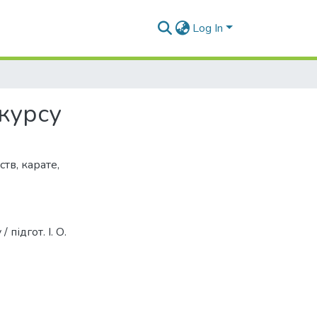
Log In
 курсу
ств
,
карате
,
підгот. І. О.