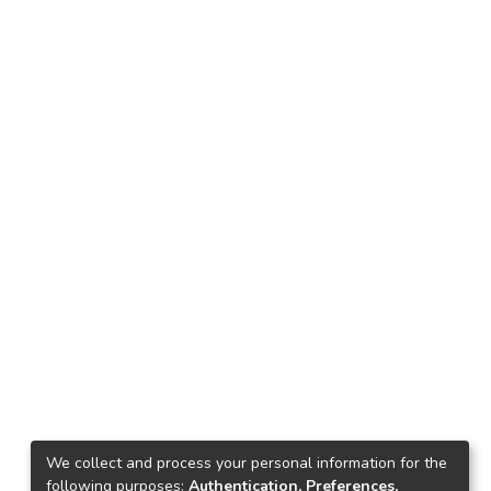
We collect and process your personal information for the
following purposes:
Authentication, Preferences,