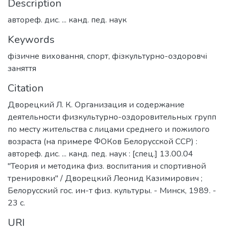
Description
автореф. дис. ... канд. пед. наук
Keywords
фізичне виховання
,
спорт
,
фізкультурно-оздоровчі
заняття
Citation
Дворецкий Л. К. Организация и содержание
деятельности физкультурно-оздоровительных групп
по месту жительства с лицами среднего и пожилого
возраста (на примере ФОКов Белорусской ССР) :
автореф. дис. ... канд. пед. наук : [спец.] 13.00.04
"Теория и методика физ. воспитания и спортивной
тренировки" / Дворецкий Леонид Казимирович ;
Белорусский гос. ин-т физ. культуры. - Минск, 1989. -
23 с.
URI