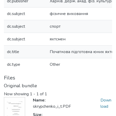
dc.publisher
Харків. держ. акад. фіз. культури.
dc.subject
фізичне виховання
dc.subject
спорт
dc.subject
яхтсмен
dc.title
Початкова підготовка юних яхтсм
dc.type
Other
Files
Original bundle
Now showing
1 - 1 of 1
Name:
Down
skrypchenko_i_t.PDF
load
Size: