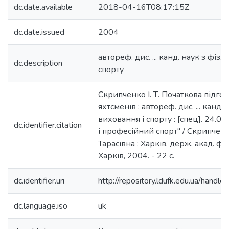
dc.date.available
2018-04-16T08:17:15Z
dc.date.issued
2004
автореф. дис. ... канд. наук з фіз.
dc.description
спорту
Скрипченко І. Т. Початкова підго
яхтсменів : автореф. дис. ... канд. 
виховання і спорту : [спец]. 24.0
dc.identifier.citation
і професійний спорт" / Скрипчен
Тарасівна ; Харків. держ. акад. фіз
Харків, 2004. - 22 с.
dc.identifier.uri
http://repository.ldufk.edu.ua/han
dc.language.iso
uk