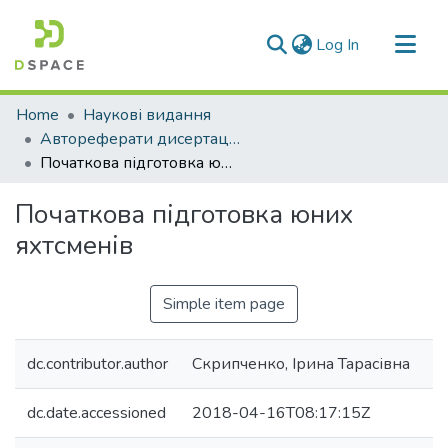
(current)
Log In
Communities & Collections
Home
Наукові видання
All of DSpace
Автореферати дисертацій
Початкова підготовка юних яхтсменів
Statistics
Початкова підготовка юних
яхтсменів
Simple item page
dc.contributor.author
Скрипченко, Ірина Тарасівна
dc.date.accessioned
2018-04-16T08:17:15Z