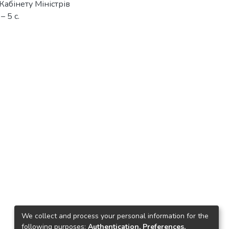
Кабінету Міністрів
– 5 с.
We collect and process your personal information for the
following purposes:
Authentication, Preferences,