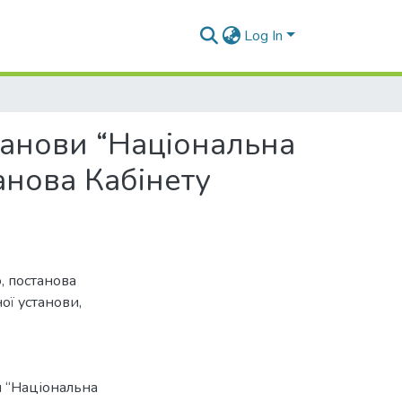
Log In
анови “Національна
анова Кабінету
ю
,
постанова
ої установи
,
 “Національна