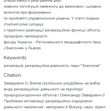
оперативного реагування дер-
жавних інституцій належить до важливих і цікавих
аспектів при формуванні
та прийнятті управлінських рішень. У статті подано
стислий опис ситуації
з практики реалізації рекреаційної функції об'єкту
природно-заповідного
фонду України - Регіонального ландшафтного паку
«Знесіння» у Львові.
Keywords
рекреація
,
рекреаційна діяльність
,
парк "Знесіння"
Citation
Завадович О. Вплив суспільних уподобань на вибір
виду рекреаційної діяльності на території
природоохоронних об'єктів / Олександр Завадович //
Проблеми активізації рекреаційно-оздоровчої
діяльності населення : матеріали Х Всеукр. наук.-практ.