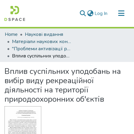
(current)
Log In
Communities & Collections
Home
Наукові видання
All of DSpace
Матеріали наукових конференцій
"Проблеми активізації рекреаційно-оздоровчої діяльності населення"
Statistics
Вплив суспільних уподобань на вибір виду рекреаційної діяльності на території природоохоронних об'єктів
Вплив суспільних уподобань на
вибір виду рекреаційної
діяльності на території
природоохоронних об'єктів