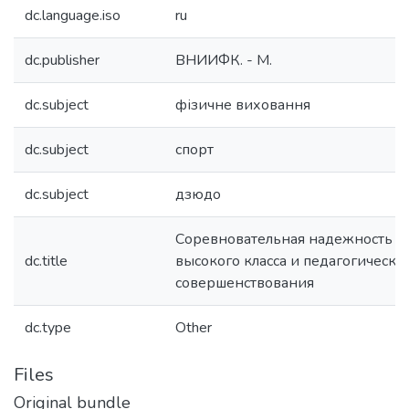
dc.language.iso
ru
dc.publisher
ВНИИФК. - М.
dc.subject
фізичне виховання
dc.subject
спорт
dc.subject
дзюдо
Соревновательная надежность д
dc.title
высокого класса и педагогически
совершенствования
dc.type
Other
Files
Original bundle