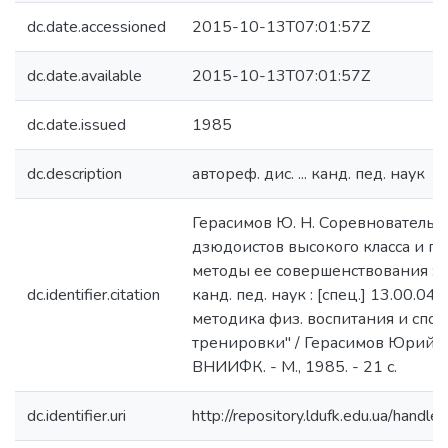
dc.date.accessioned
2015-10-13T07:01:57Z
dc.date.available
2015-10-13T07:01:57Z
dc.date.issued
1985
dc.description
автореф. дис. ... канд. пед. наук
Герасимов Ю. Н. Соревновательн
дзюдоистов высокого класса и п
методы ее совершенствования : авт
dc.identifier.citation
канд. пед. наук : [спец.] 13.00.04
методика физ. воспитания и спо
тренировки" / Герасимов Юрий Н
ВНИИФК. - М., 1985. - 21 с.
dc.identifier.uri
http://repository.ldufk.edu.ua/han