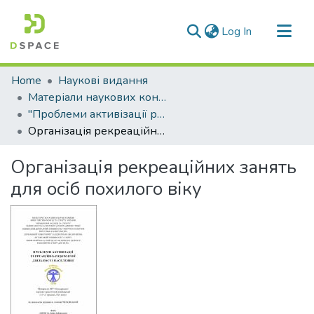
(current)
Log In
Communities & Collections
Home
Наукові видання
All of DSpace
Матеріали наукових конференцій
"Проблеми активізації рекреаційно-оздоровчої діяльності населення"
Statistics
Організація рекреаційних занять для осіб похилого віку
Організація рекреаційних занять
для осіб похилого віку