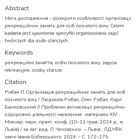
Abstract
Мета дослідження – розкрити особливості організації
рекреаційних занять для осіб похилого віку. Celem
badania jest ujawnienie specyfiki organizowania zajęć
twórczych dla osób starszych.
Keywords
рекреаційні заняття
,
осіби похилого віку
,
zajęcia
rekreacyjne
,
osoby starsze
Citation
Рибак Л. Організація рекреаційних занять для осіб
похилого віку / Людмила Рибак, Олег Рибак, Карл
Банковський // Проблеми активізації рекреаційно-
оздоровчої діяльності населення : матеріали ХІV
Міжнар. наук.-практ. конф. (10–11 трав. 2024 р., м.
Львів) / за заг. ред. Л. Чеховської. – Львів : ЛДУФК
імені Івана Боберського, 2024. – С. 172–175.