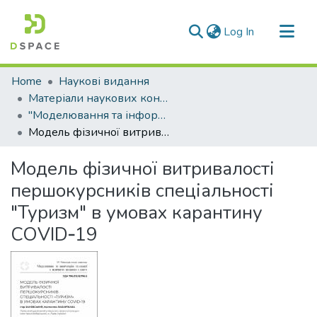
(current)
Log In
Communities & Collections
Home
Наукові видання
All of DSpace
Матеріали наукових конференцій
"Моделювання та інформаційні технології у фізичному вихованні і спорті"
Statistics
Модель фізичної витривалості першокурсників спеціальності "Туризм" в умовах карантину COVID‑19
Модель фізичної витривалості
першокурсників спеціальності
"Туризм" в умовах карантину
COVID‑19