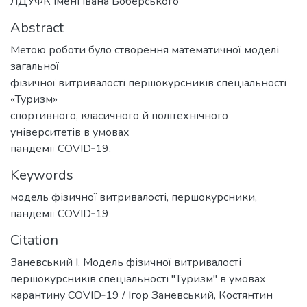
ЛДУФК імені Івана Боберського
Abstract
Метою роботи було створення математичної моделі
загальної
фізичної витривалості першокурсників спеціальності
«Туризм»
спортивного, класичного й політехнічного
університетів в умовах
пандемії COVID‑19.
Keywords
модель фізичної витривалості
,
першокурсники
,
пандемії COVID‑19
Citation
Заневський І. Модель фізичної витривалості
першокурсників спеціальності "Туризм" в умовах
карантину COVID‑19 / Ігор Заневський, Костянтин