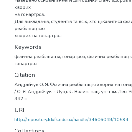
Наведено основні анкети для оцінки стану здоров'я 
хворих
на гонартроз.
Для викладачів, студентів та всіх, хто цікавиться фі
реабілітацією
хворих на гонартроз.
Keywords
фізична реабілітація
,
гонартроз
,
фізична реабілітаці
гонартроз
Citation
Андрійчук О. Я. Фізична реабілітація хворих на гон
/ О. Я. Андрійчук. - Луцьк : Волин. нац. ун-т ім. Лесі 
342 с.
URI
http://repository.ldufk.edu.ua/handle/34606048/10594
Collections