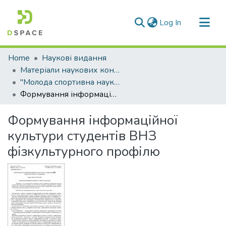
(current)
Log In
Communities & Collections
Home
Наукові видання
All of DSpace
Матеріали наукових конференцій
"Молода спортивна наука України"
Statistics
Формування інформаційної культури студентів ВНЗ фізкультурного профілю
Формування інформаційної
культури студентів ВНЗ
фізкультурного профілю