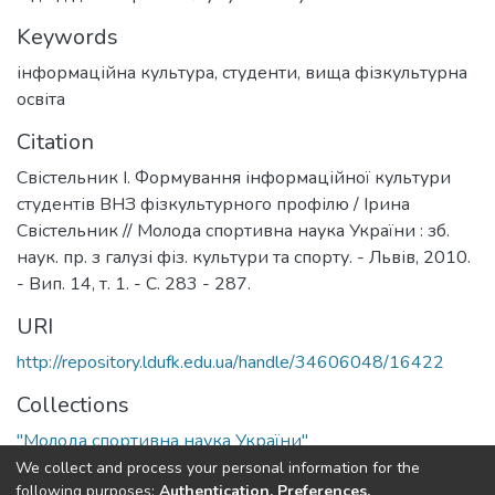
Keywords
інформаційна культура
,
студенти
,
вища фізкультурна
освіта
Citation
Свістельник І. Формування інформаційної культури
студентів ВНЗ фізкультурного профілю / Ірина
Свістельник // Молода спортивна наука України : зб.
наук. пр. з галузі фіз. культури та спорту. - Львів, 2010.
- Вип. 14, т. 1. - С. 283 - 287.
URI
http://repository.ldufk.edu.ua/handle/34606048/16422
Collections
"Молода спортивна наука України"
We collect and process your personal information for the
Full item page
following purposes:
Authentication, Preferences,