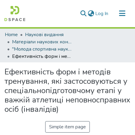
(current)
Log In
Communities & Collections
Home
Наукові видання
All of DSpace
Матеріали наукових конференцій
"Молода спортивна наука України"
Statistics
Ефективність форм і методів тренування, які застосовуються у спеціальнопідготовчому етапі у важкій атлетиці неповносправних осіб (інвалідів)
Ефективність форм і методів
тренування, які застосовуються у
спеціальнопідготовчому етапі у
важкій атлетиці неповносправних
осіб (інвалідів)
Simple item page