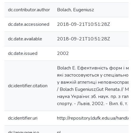
dc.contributor.author
Bolach, Eugeniusz
dc.date.accessioned
2018-09-21T10:51:28Z
dc.date.available
2018-09-21T10:51:28Z
dc.date.issued
2002
Bolach E. Ефективність форм і ме
які застосовуються у спеціальноп
у важкій атлетиці неповносправних
dc.identifier.citation
/ Bolach Eugeniusz,Gut Renata // 
наука України: зб. наук. пр. з галу
спорту. - Львів, 2002. - Вип. 6, т. 2
dc.identifier.uri
http://repository.ldufk.edu.ua/han
dc.language.iso
pl