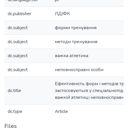
dc.publisher
ЛДІФК
dc.subject
форми тренування
dc.subject
методи тренування
dc.subject
важка атлетика
dc.subject
неповносправні особи
Ефективність форм і методів трен
dc.title
застосовуються у спеціальнопідго
важкій атлетиці неповносправних 
dc.type
Article
Files