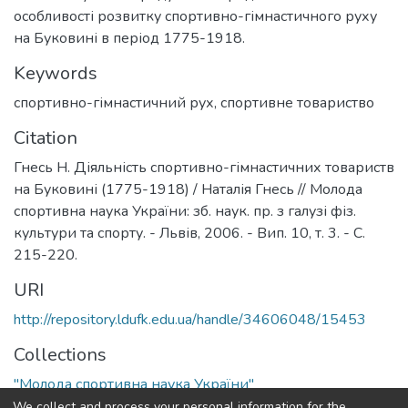
особливості розвитку спортивно-гімнастичного руху
на Буковині в період 1775-1918.
Keywords
спортивно-гімнастичний рух
,
спортивне товариство
Citation
Гнесь Н. Діяльність спортивно-гімнастичних товариств
на Буковині (1775-1918) / Наталія Гнесь // Молода
спортивна наука України: зб. наук. пр. з галузі фіз.
культури та спорту. - Львів, 2006. - Вип. 10, т. 3. - С.
215-220.
URI
http://repository.ldufk.edu.ua/handle/34606048/15453
Collections
"Молода спортивна наука України"
We collect and process your personal information for the