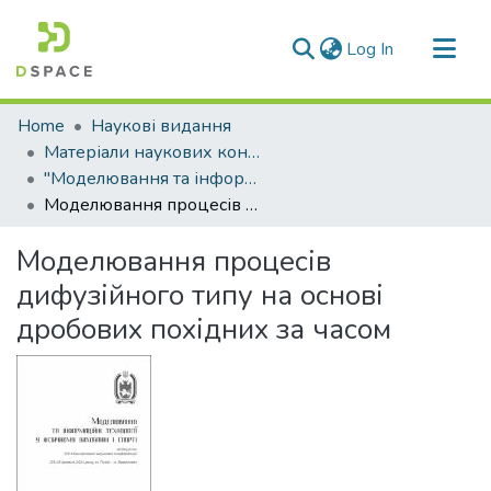
(current)
Log In
Communities & Collections
Home
Наукові видання
All of DSpace
Матеріали наукових конференцій
"Моделювання та інформаційні технології у фізичному вихованні і спорті"
Statistics
Моделювання процесів дифузійного типу на основі дробових похідних за часом
Моделювання процесів
дифузійного типу на основі
дробових похідних за часом