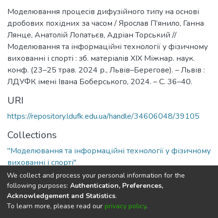
Моделювання процесів дифузійного типу на основі
дробових похідних за часом / Ярослав П’янило, Ганна
Лянце, Анатолій Лопатьєв, Адріан Торський //
Моделювання та інформаційні технології у фізичному
вихованні і спорті : зб. матеріалів XІХ Міжнар. наук.
конф. (23–25 трав. 2024 р., Львів–Берегове). – Львів :
ЛДУФК імені Івана Боберського, 2024. – С. 36–40.
URI
https://repository.ldufk.edu.ua/handle/34606048/39105
Collections
"Моделювання та інформаційні технології у фізичному
вихованні і спорті"
We collect and process your personal information for the
Full item page
following purposes:
Authentication, Preferences,
Acknowledgement and Statistics
.
To learn more, please read our
privacy policy
.
DSpace software
copyright © 2002-2026
LYRASIS