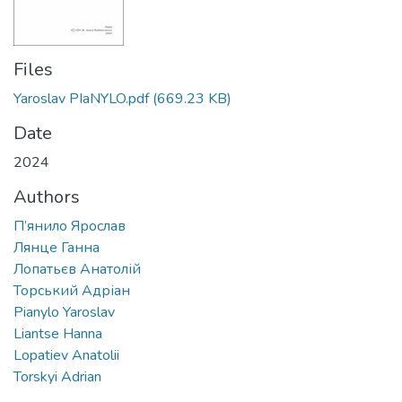
Files
Yaroslav PIaNYLO.pdf
(669.23 KB)
Date
2024
Authors
П’янило Ярослав
Лянце Ганна
Лопатьєв Анатолій
Торський Адріан
Pianylo Yaroslav
Liantse Hanna
Lopatiev Anatolii
Torskyi Adrian