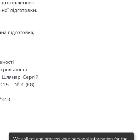
ідготовленості
ної підготовки.
чна підготовка
,
еності
трольної та
р Шлямар, Сергій
15. - № 4 (68). -
w/343
We collect and process your personal information for the