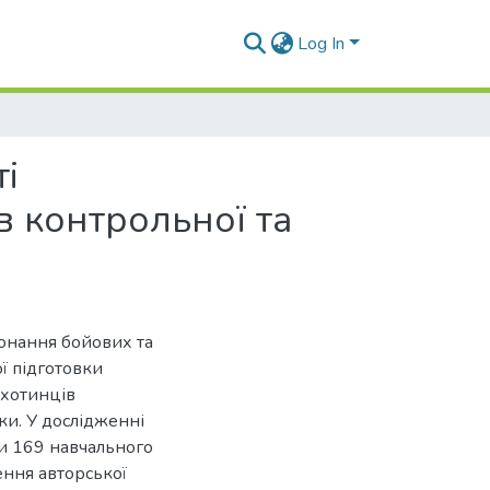
Log In
і
в контрольної та
конання бойових та
ї підготовки
іхотинців
ки. У дослідженні
би 169 навчального
ення авторської