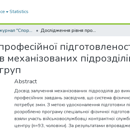
ace
Statistics
Науковий журнал "Спортивна наука України"
Дослідження рівня професійної підготовленості військовослужбовців механізованих підрозділів контрольної та експериментальної груп
професійної підготовленост
в механізованих підрозділі
груп
Abstract
Досвід залучення механізованих підрозділів до ви
професійних завдань засвідчив, що система фізично
потребує змін. З метою удосконалення підготовки п
розроблено програму спеціальної фізичної підготов
взяли участь військовослужбовці контрактної служ
центру (n=93, чоловіки). За результатами впровадж