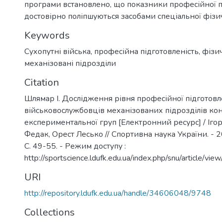
програми встановлено, що показники професійної п
достовірно поліпшуються засобами спеціальної фізич
Keywords
Сухопутні війська
,
професійна підготовленість
,
фізи
механізовані підрозділи
Citation
Шлямар І. Дослідження рівня професійної підготовл
військовослужбовців механізованих підрозділів кон
експериментальної груп [Електронний ресурс] / Іго
Федак, Орест Лесько // Спортивна наука України. - 20
С. 49-55. - Режим доступу :
http://sportscience.ldufk.edu.ua/index.php/snu/article/vie
URI
http://repository.ldufk.edu.ua/handle/34606048/9748
Collections