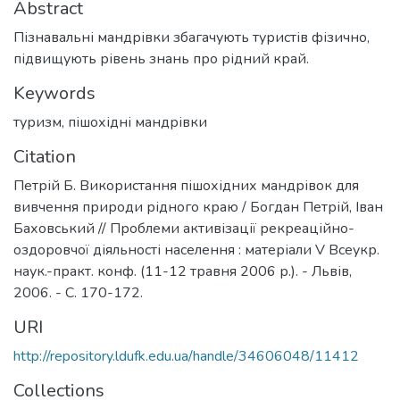
Abstract
Пізнавальні мандрівки збагачують туристів фізично,
підвищують рівень знань про рідний край.
Keywords
туризм
,
пішохідні мандрівки
Citation
Петрій Б. Використання пішохідних мандрівок для
вивчення природи рідного краю / Богдан Петрій, Іван
Баховський // Проблеми активізації рекреаційно-
оздоровчої діяльності населення : матеріали V Всеукр.
наук.-практ. конф. (11-12 травня 2006 р.). - Львів,
2006. - С. 170-172.
URI
http://repository.ldufk.edu.ua/handle/34606048/11412
Collections