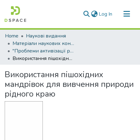
(current)
Log In
Communities & Collections
Home
Наукові видання
All of DSpace
Матеріали наукових конференцій
"Проблеми активізації рекреаційно-оздоровчої діяльності населення"
Statistics
Використання пішохідних мандрівок для вивчення природи рідного краю
Використання пішохідних
мандрівок для вивчення природи
рідного краю