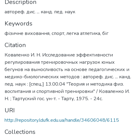
Description
автореф. дис. ... канд. пед. наук
Keywords
фізичне виховання
,
спорт
,
легка атлетика
,
біг
Citation
Коваленко И. Н. Исследование эффективности
регулирования тренировочных нагрузок юных
бегунов на выносливость на основе педагогических и
медико-биологических методов : автореф. дис. ... канд.
пед. наук : [спец.] 13.00.04 "Теория и методика физ.
воспитания и спортивной тренировки" / Коваленко И.
Н. ; Тартуский гос. ун-т. - Тарту, 1975. - 24с.
URI
http://repository.ldufk.edu.ua/handle/34606048/6115
Collections