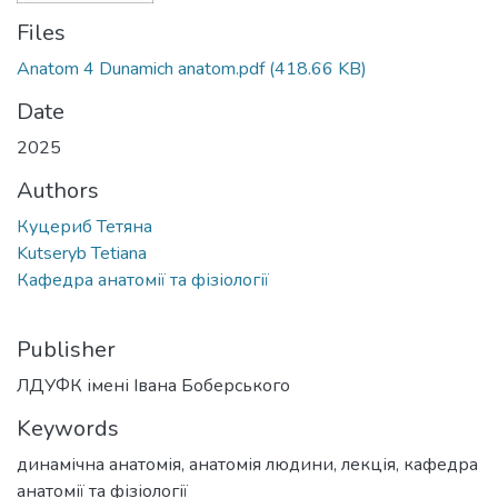
Files
Anatom 4 Dunamich anatom.pdf
(418.66 KB)
Date
2025
Authors
Куцериб Тетяна
Kutseryb Tetiana
Кафедра анатомії та фізіології
Publisher
ЛДУФК імені Івана Боберського
Keywords
динамічна анатомія
,
анатомія людини
,
лекція
,
кафедра
анатомії та фізіології