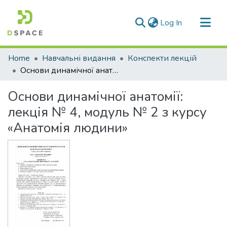
(current)
Log In
Communities & Collections
Home
Навчальні видання
Конспекти лекцій
All of DSpace
Основи динамічної анатомії: лекція № 4, модуль № 2 з курсу «Анатомія людини»
Statistics
Основи динамічної анатомії:
лекція № 4, модуль № 2 з курсу
«Анатомія людини»